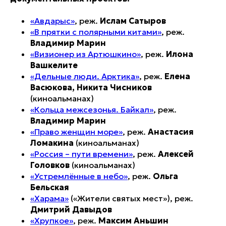
«Авдарыс»
, реж.
Ислам Сатыров
«В прятки с полярными китами»
, реж.
Владимир Марин
«Визионер из Артюшкино»
, реж.
Илона
Вашкелите
«Дельные люди. Арктика»
, реж.
Елена
Васюкова, Никита Чисников
(киноальманах)
«Кольца межсезонья. Байкал»
, реж.
Владимир Марин
«Право женщин море»
, реж.
Анастасия
Ломакина
(киноальманах)
«Россия – пути времени»
, реж.
Алексей
Головков
(киноальманах)
«Устремлённые в небо»
, реж.
Ольга
Бельская
«Харама»
(«Жители святых мест»), реж.
Дмитрий Давыдов
«Хрупкое»
, реж.
Максим Аньшин