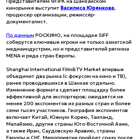
Представителем ФПРК на Шанхайском
кинорынке выступит
Василиса Юренкова
,
продюсер организации, режиссёр-
документалист.
По данным
РОСКИНО, на площадке SIFF
соберутся ключевые игроки не только азиатской
медиаиндустрии, но и представителей региона
MENA и ряда стран Европы.
Shanghai International Film&TV Market впервые
объединит два рынка (с фокусом на кино и ТВ),
ранее проводившихся в Шанхае отдельно.
Изменение формата сделает площадку более
эффективной для экспортеров; ожидается не
менее 200 экспонентов из разных стран и более
семи тысяч участников. География экспонентов
включает Китай, Южную Корею, Таиланд,
Малайзию, другие страны Юго-Восточной Азии,
а также Иран, Саудовскую Аравию, страны
Европы и СНГ. Мероприятие пройдет сразу после