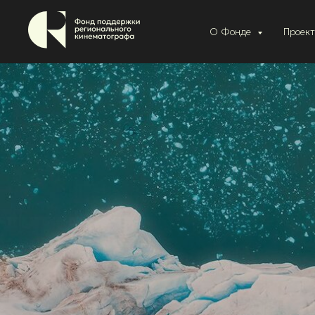
О Фонде
Проек