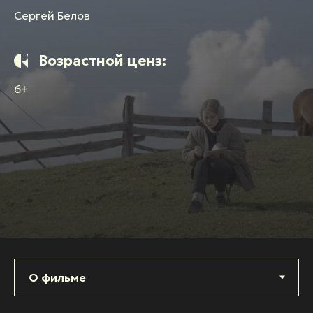
Сергей Белов
Возрастной ценз:
6+