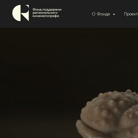
О Фонде
Проек