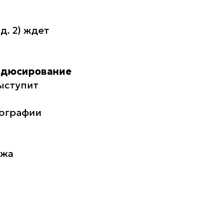
д. 2) ждет
одюсирование
ыступит
тографии
ажа