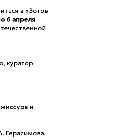
иться в «Зотов
по 6 апреля
отечественной
о, куратор
ежиссура и
А. Герасимова,