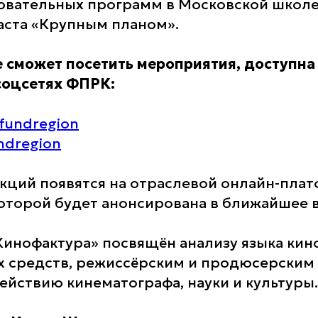
овательных программ в Московской школе
ста «Крупным планом».
не сможет посетить мероприятия, доступна
соцсетях ФПРК:
/fundregion
undregion
екций появятся на отраслевой онлайн-пла
оторой будет анонсирована в ближайшее 
Кинофактура» посвящён анализу языка кино
 средств, режиссёрским и продюсерским 
ействию кинематографа, науки и культуры.