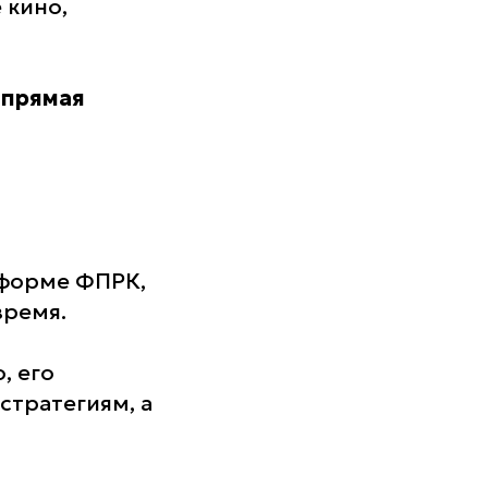
 кино,
 прямая
тформе ФПРК,
время.
, его
стратегиям, а