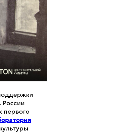
поддержки
 России
х первого
боратория
культуры