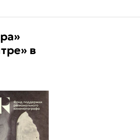
ра»
тре» в