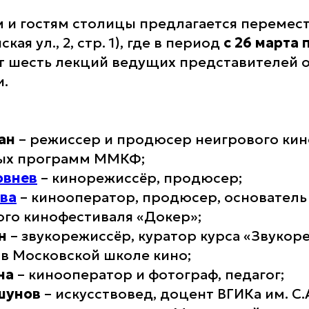
 и гостям столицы предлагается перемест
ая ул., 2, стр. 1), где в период
с 26 марта 
ут шесть лекций ведущих представителей 
.
ан
– режиссер и продюсер неигрового кин
ых программ ММКФ;
овнев
– кинорежиссёр, продюсер;
ва
– кинооператор, продюсер, основатель
го кинофестиваля «Докер»;
н
– звукорежиссёр, куратор курса «Звукор
 в Московской школе кино;
на
– кинооператор и фотограф, педагог;
шунов
– искусствовед, доцент ВГИКа им. С.