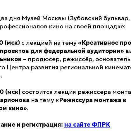
ва дня Музей Москвы (Зубовский бульвар, 
рофессионалов кино на своей площадке:
00
(мск)
с лекцией на тему
«Креативное пр
 проектов для федеральной аудитории»
в
льников
– продюсер, режиссёр, основатель
о Центра развития региональной кинема
.
00 (мск)
состоится лекция режиссера монт
Ларионова
на тему
«Режиссура монтажа в
ом кино»
.
ание и регистрация:
на сайте ФПРК