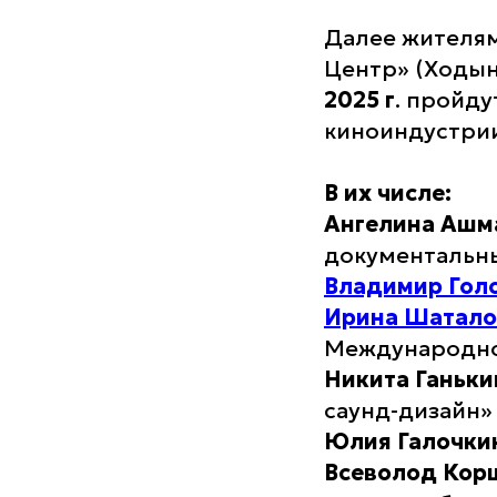
Далее жителям
Центр» (Ходынск
2025 г
. пройд
киноиндустрии
В их числе:
Ангелина Ашм
документальн
Владимир Гол
Ирина Шатало
Международно
Никита Ганьки
саунд-дизайн»
Юлия Галочки
Всеволод Кор