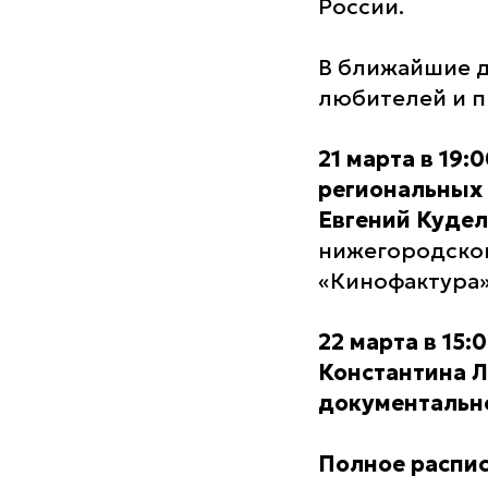
России.
В ближайшие д
любителей и п
21 марта
в 19:
региональных
Евгений Куде
нижегородског
«Кинофактура»
22 марта в 15:
Константина 
документальн
Полное распис