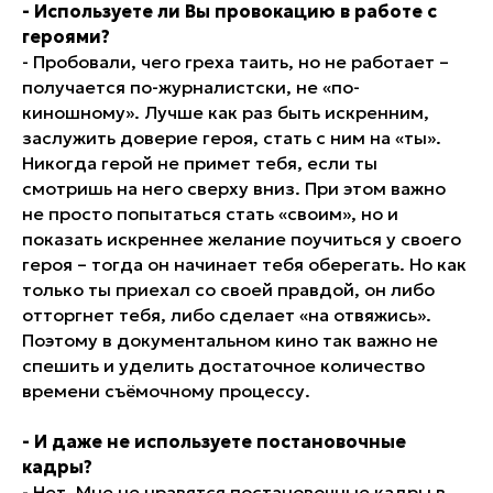
- Используете ли Вы провокацию в работе с
героями?
- Пробовали, чего греха таить, но не работает –
получается по-журналистски, не «по-
киношному». Лучше как раз быть искренним,
заслужить доверие героя
,
стать с ним на «ты».
Никогда герой не примет тебя, если ты
смотришь на него сверху вниз. При этом важно
не просто попытаться стать «своим», но и
показать искреннее желание поучиться у своего
героя – тогда он начинает тебя оберегать. Но как
только ты приехал со своей правдой, он либо
отторгнет тебя, либо сделает «на отвяжись».
Поэтому в документальном кино так важно не
спешить и уделить достаточное количество
времени съёмочному процессу.
- И даже не используете постановочные
кадры?
- Нет. Мне не нравятся постановочные кадры в