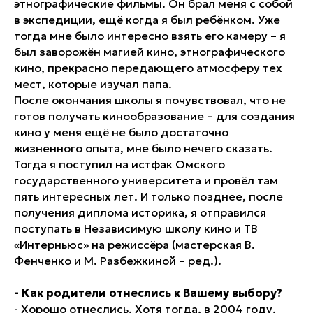
этнографические фильмы. Он брал меня с собой
в экспедиции, ещё когда я был ребёнком. Уже
тогда мне было интересно взять его камеру – я
был заворожён магией кино, этнографического
кино, прекрасно передающего атмосферу тех
мест, которые изучал папа.
После окончания школы я почувствовал, что не
готов получать кинообразование – для создания
кино у меня ещё не было достаточно
жизненного опыта, мне было нечего сказать.
Тогда я поступил на истфак Омского
государственного университета и провёл там
пять интересных лет. И только позднее, после
получения диплома историка, я отправился
поступать в Независимую школу кино и ТВ
«Интерньюс» на режиссёра (мастерская В.
Фенченко и М. Разбежкиной –
ред
.).
- Как родители отнеслись к Вашему выбору?
- Хорошо отнеслись. Хотя тогда, в 2004 году,