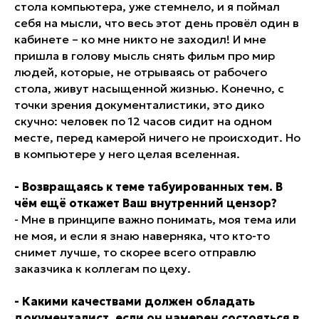
стола компьютера, уже стемнело, и я поймал
себя на мысли, что весь этот день провёл один в
кабинете – ко мне никто не заходил! И мне
пришла в голову мысль снять фильм про мир
людей, которые, не отрываясь от рабочего
стола, живут насыщенной жизнью. Конечно, с
точки зрения документалистики, это дико
скучно: человек по 12 часов сидит на одном
месте, перед камерой ничего не происходит. Но
в компьютере у него целая вселенная.
- Возвращаясь к теме табуированных тем. В
чём ещё откажет Ваш внутренний цензор?
- Мне в принципе важно понимать, моя тема или
не моя, и если я знаю наверняка, что кто-то
снимет лучше, то скорее всего отправлю
заказчика к коллегам по цеху.
- Какими качествами должен обладать
документалист, если он намерен состояться в