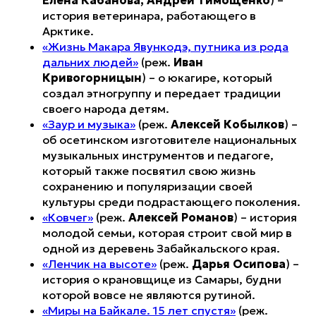
Елена Кабанова, Андрей Тимощенко
) –
история ветеринара, работающего в
Арктике.
«Жизнь Макара Явункодэ, путника из рода
дальних людей»
(реж.
Иван
Кривогорницын
) – о юкагире, который
создал этногруппу и передает традиции
своего народа детям.
«Заур и музыка»
(реж.
Алексей Кобылков
) –
об осетинском изготовителе национальных
музыкальных инструментов и педагоге,
который также посвятил свою жизнь
сохранению и популяризации своей
культуры среди подрастающего поколения.
«Ковчег»
(реж.
Алексей Романов
) – история
молодой семьи, которая строит свой мир в
одной из деревень Забайкальского края.
«Ленчик на высоте»
(реж.
Дарья Осипова
) –
история о крановщице из Самары, будни
которой вовсе не являются рутиной.
«Миры на Байкале. 15 лет спустя»
(реж.