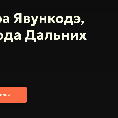
а Явункодэ,
рода Дальних
ильм