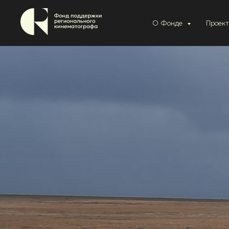
О Фонде
Проек