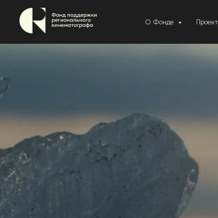
О Фонде
Проек