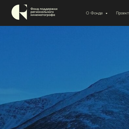
О Фонде
Проек