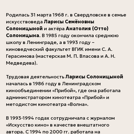
Родилась 31 марта 1968 г. в Свердловске в семье
искусствоведа
Ларисы Семёновны
Солоницыной
и актёра
Анатолия (Отто)
Солоницына
. В 1985 году окончила среднюю
школу в Ленинграде, а в 1993 году –
киноведческий факультет ВГИК имени С. А.
Герасимова (мастерская М. П. Власова и А. Н.
Медведева).
Трудовая деятельность
Ларисы Солоницыной
началась в 1986 году в Ленинградском
кинообъединении «Прибой», где она работала
администратором кинотеатра «Прибой» и
методистом кинотеатра «Волна».
В 1993-1994 годах сотрудничала с журналом
«Искусство кино» в качестве внештатного
автора. С 1994 по 2000 гг. работала на