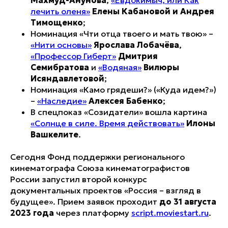
Махмуд-Анунова
,
«Евдокимыч, или Как
лечить оленя»
Елены Кабановой и Андрея
Тимощенко
;
Номинация «Чти отца твоего и мать твою» –
«Нити основы»
Ярослава Лобачёва
,
«Профессор Гиберт»
Дмитрия
Семибратова
и
«Водяная»
Вилюры
Исяндавлетовой
;
Номинация «Камо грядеши?» («Куда идем?»)
–
«Наследие»
Алексея Бабенко
;
В спецпоказ «Созидатели» вошла картина
«Солнце в силе. Время действовать»
Илоны
Вашкелите
.
Сегодня Фонд поддержки регионального
кинематографа Союза кинематографистов
России запустил второй конкурс
документальных проектов
«Россия – взгляд в
будущее».
Прием заявок проходит
до 31 августа
2023 года
через платформу
script.moviestart.ru
.