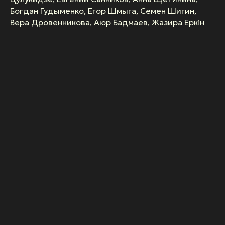
Богдан Гудыменко, Егор Шмыга, Семен Шигин,
Вера Дровенникова, Аюр Бадмаев, Жазира Еркiн