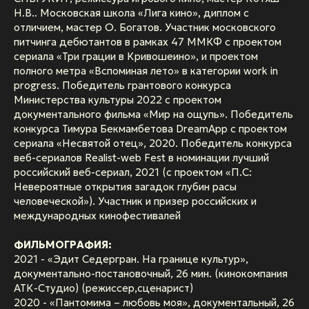
Н.В.. Московская школа «Лига кино», диплом с
отличием, мастер О. Богатов. Участник московского
питчинга дебютантов в рамках 47 ММКФ с проектом
сериала «Три грации в Кривошеино», и проектом
полного метра «Вспоминая лето» в категории work in
progress. Победитель грантового конкурса
Министерства культуры 2022 с проектом
документального фильма «Мир на ощупь». Победитель
конкурса Тимура Бекмамбетова DreamApp с проектом
сериала «Несвятой отец», 2020. Победитель конкурса
веб-сериалов Realist-web Fest в номинации лучший
российский веб-сериал, 2021 (с проектом «П.С:
Невероятные открытия загадок глубин расы
человеческой»). Участник и призер российских и
международных кинофестивалей
ФИЛЬМОГРАФИЯ:
2021 - «Эдит Седергран. На границе культур»,
документально-постановочный, 26 мин. (кинокомпания
АТК-Студио) (режиссер,сценарист)
2020 - «Пантомима – любовь моя», документальный, 26