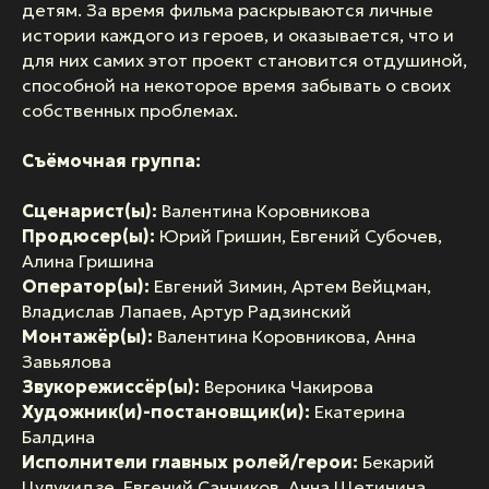
детям. За время фильма раскрываются личные
истории каждого из героев, и оказывается, что и
для них самих этот проект становится отдушиной,
способной на некоторое время забывать о своих
собственных проблемах.
Съёмочная группа:
Сценарист(ы):
Валентина Коровникова
Продюсер(ы):
Юрий Гришин, Евгений Субочев,
Алина Гришина
Оператор(ы):
Евгений Зимин, Артем Вейцман,
Владислав Лапаев, Артур Радзинский
Монтажёр(ы):
Валентина Коровникова, Анна
Завьялова
Звукорежиссёр(ы):
Вероника Чакирова
Художник(и)-постановщик(и):
Екатерина
Балдина
Исполнители главных ролей/герои:
Бекарий
Цулукидзе, Евгений Санников, Анна Щетинина,