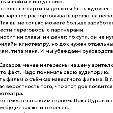
ть и войти в индустрию.
ентальные картины должны быть художес
ю заранее расторговывать проект на неск
Так вы не только можете больше заработат
ести переговоры с партнерами.
носит ни славы, ни денег: по сути, он не 
онлайн-кинотеатру, но док нужен отдельн
ям, типа меня. И мы убеждаем руководств
 Сахаров менее интересны нашему зрителю
Это факт. Надо понимать свою аудиторию.
ь фильм о съёмках известного фильма. В т
ая вероятность того, что этот док появится
отеатра.
т вместе со своим героем. Пока Дуров и
м будет так же интересен.