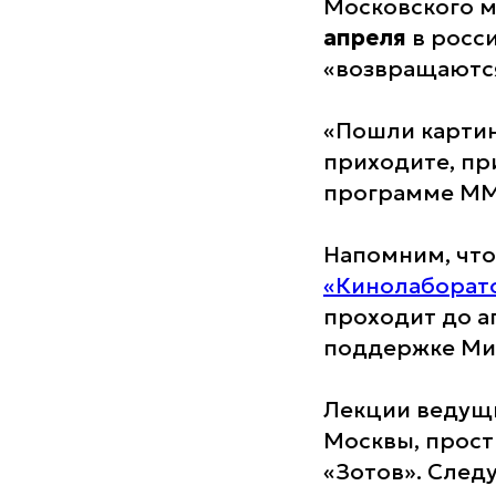
Московского 
апреля
в росси
«возвращаются
«Пошли картин
приходите, пр
программе ММК
Напомним, что
«Кинолаборато
проходит до а
поддержке Ми
Лекции ведущи
Москвы, прост
«Зотов». След