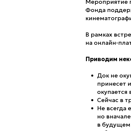
Мероприятие п
Фонда поддер
кинематографи
В рамках встр
на онлайн-пла
Приводим неко
Док не оку
принесет и
окупается 
Сейчас в т
Не всегда 
но вначале
в будущем 