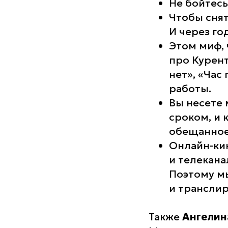
Не бойтес
Чтобы снят
И через го
Этом миф,
про Курент
нет», «Час
работы.
Вы несете 
сроком, и 
обещанное 
Онлайн-кин
и телекана
Поэтому мы
и транслир
Также
Ангелин