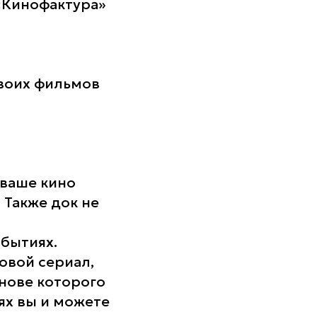
«Кинофактура»
своих фильмов
 ваше кино
 Также док не
обытиях.
овой сериал,
нове которого
ях вы и можете