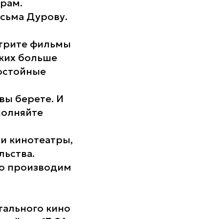
рам.
исьма Дурову.
отрите фильмы
аких больше
достойные
вы берете. И
полняйте
 и кинотеатры,
льства.
то производим
тального кино