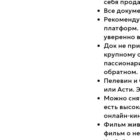
себя прода
Все докум
Рекоменду
платформ. 
уверенно в
Док не при
крупному 
пассионари
обратном.
Пелевин и
или Асти. 
Можно снят
есть высок
онлайн-кин
Фильм живё
фильм о не