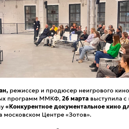
ан,
режиссер и продюсер неигрового кино
ых программ ММКФ,
26 марта
выступила с 
му
«Конкурентное документальное кино дл
в московском Центре «Зотов».