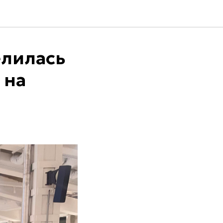
елилась
 на