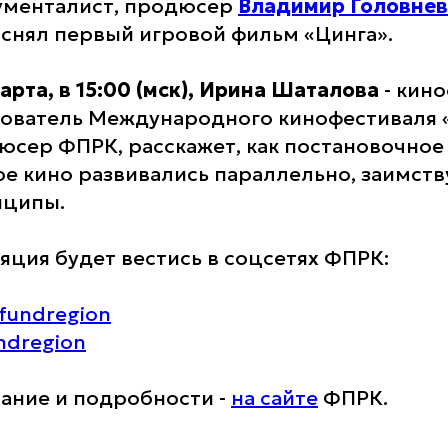
ументалист, продюсер
Владимир Головнев
снял первый игровой фильм «Цинга».
арта, в 15:00 (мск),
Ирина Шаталова
- кин
ователь Международного кинофестиваля 
сер ФПРК, расскажет, как постановочное
е кино развивались параллельно, заимству
нципы.
яция будет вестись в соцсетях ФПРК:
/fundregion
undregion
ание и подробности -
на сайте
ФПРК.