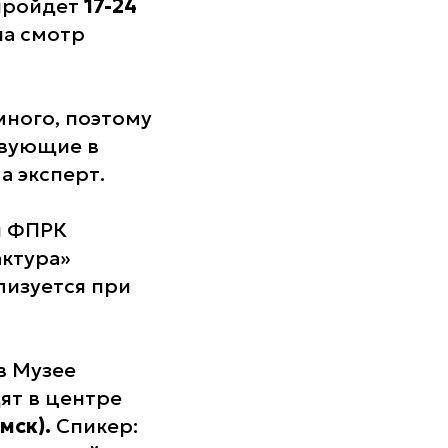
пройдет
17-24
на смотр
много, поэтому
твующие в
а эксперт.
ы ФПРК
актура»
лизуется при
в Музее
ят в центре
(мск).
Спикер: