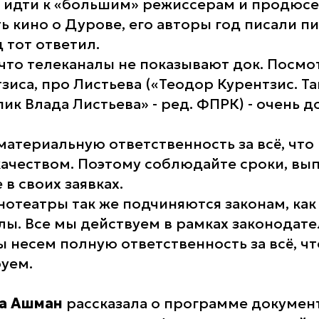
ь идти к «большим» режиссерам и продюсе
ь кино о Дурове, его авторы год писали п
д тот ответил.
 что телеканалы не показывают док. Посм
зиса, про Листьева («Теодор Курентзис. Т
 пик Влада Листьева» -
ред. ФПРК
) - очень 
материальную ответственность за всё, что 
качеством. Поэтому соблюдайте сроки, вы
в своих заявках.
отеатры так же подчиняются законам, как
лы. Все мы действуем в рамках законодате
 несем полную ответственность за всё, ч
уем.
а Ашман
рассказала о программе докумен