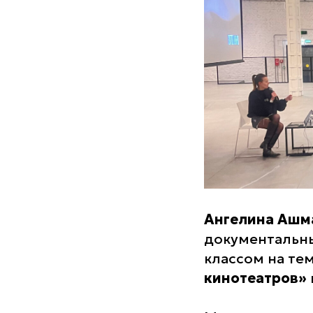
Ангелина Ашм
документальн
классом на те
кинотеатров»