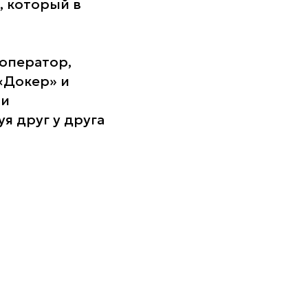
, который в
ооператор,
«Докер» и
 и
я друг у друга