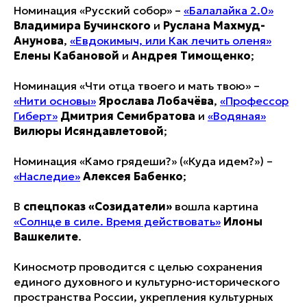
Номинация «Русский собор» –
«Балалайка 2.0»
Владимира Бучинского
и
Руслана Махмуд-
Анунова
,
«Евдокимыч, или Как лечить оленя»
Елены Кабановой
и
Андрея Тимощенко
;
Номинация «Чти отца твоего и мать твою» –
«Нити основы»
Ярослава Лобачёва
,
«Профессор
Гиберт»
Дмитрия Семибратова
и
«Водяная»
Вилюры Исяндавлетовой
;
Номинация «Камо грядеши?» («Куда идем?») –
«Наследие»
Алексея Бабенко
;
В
спецпоказ «Созидатели»
вошла картина
«Солнце в силе. Время действовать»
Илоны
Вашкелите
.
Киносмотр проводится с целью сохранения
единого духовного и культурно-исторического
пространства России, укрепления культурных