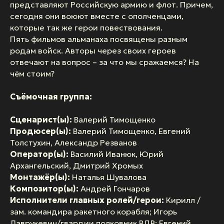
представляют Российскую армию и флот. Причем,
сегодня они воюют вместе с ополченцами,
которые так же герои повествования.
Пять фильмов альманаха посвящены разным
родам войск. Авторы через своих героев
отвечают на вопрос – за что мы сражаемся? На
чём стоим?
Съёмочная группа:
Сценарист(ы):
Валерий Тимощенко
Продюсер(ы):
Валерий Тимощенко, Евгений
Толстухин, Александр Резванов
Оператор(ы):
Василий Иванюк, Юрий
Архангельский, Дмитрий Хромых
Монтажёр(ы):
Наталья Шувалова
Композитор(ы):
Андрей Гончаров
Исполнители главных ролей/герои:
Кирилл /
зам. командира ракетного корабля; Игорь
Лаврукевич/гвардии полковник ВДВ; Евгений