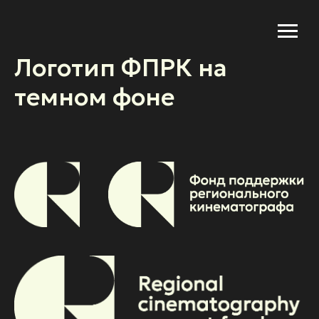
Логотип ФПРК на
темном фоне