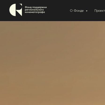
О Фонде
Проек