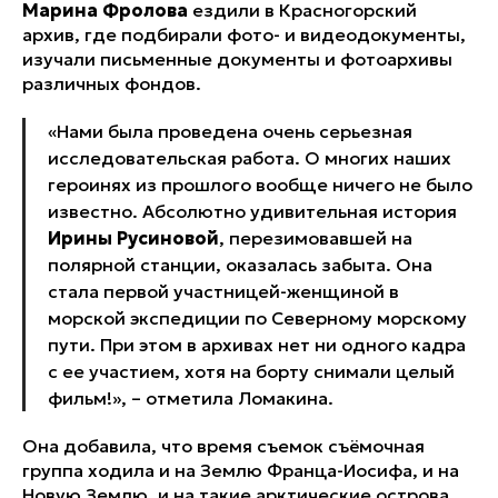
Марина Фролова
ездили в Красногорский
архив, где подбирали фото- и видеодокументы,
изучали письменные документы и фотоархивы
различных фондов.
«Нами была проведена очень серьезная
исследовательская работа. О многих наших
героинях из прошлого вообще ничего не было
известно. Абсолютно удивительная история
Ирины Русиновой
, перезимовавшей на
полярной станции, оказалась забыта. Она
стала первой участницей-женщиной в
морской экспедиции по Северному морскому
пути. При этом в архивах нет ни одного кадра
с ее участием, хотя на борту снимали целый
фильм!», – отметила Ломакина.
Она добавила, что время съемок съёмочная
группа ходила и на Землю Франца-Иосифа, и на
Новую Землю, и на такие арктические острова,