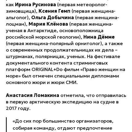
как
Ирина Русинова
(первая метеоролог-
зимовщица),
Ксения Гемп
(первая женщина-
альголог),
Ольга Добычина
(первая женщина-
лоцман),
Мария Клёнова
(первая женщина-
ученая в Антарктиде, основоположница
российской морской геологии),
Нина Дёмме
(первая женщина-полярный орнитолог), а также
о современных продолжательницах их дела –
штурманах, полярницах, ученых. На фестивале
документального контента стриминговых
платформ ORIGINAL+Do фильм «Право женщин на
море» был отмечен специальными дипломами
основного жюри и жюри СМИ.
Анастасия Ломакина
отметила, что отправилась
в первую арктическую экспедицию на судне в
2017 году.
«До сих пор большинство организаторов,
собирая команду, отдают предпочтение