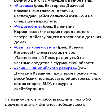
раннего детства живущего в мире птиц.
«Ящерка»
(реж. Екатерина Драчева)
покажет мир глазами девочки,
наслаждающейся сельской жизнью и не
спешащей взрослеть.
«Чудомобиль»
(реж. Валентина
Коровникова) - история передвижного
театра, действующего в хосписах и детских
домах.
«Свет за краем света»
(реж. Ксения
Роганова) - фильм про арт-парк
«Таинственный Лес», раскинутый на
частные средства в Мурманской области.
«Улицы Олимпийского резерва»
(реж.
Дмитрий Квашнин) приоткроет окно в мир
российских последователей экстремальных
видов спорта: BMX, паркура и
скейтбординга.
Напомним, что эти работы вошли в число 60
документальных фильмов, победивших в