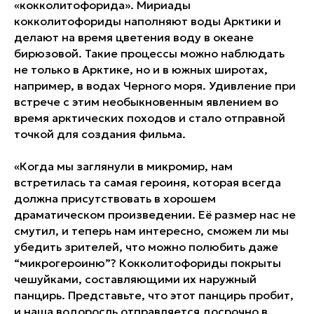
«кокколитофорида». Мириады
кокколитофориды наполняют воды Арктики и
делают на время цветения воду в океане
бирюзовой. Такие процессы можно наблюдать
не только в Арктике, но и в южных широтах,
например, в водах Черного моря. Удивление при
встрече с этим необыкновенным явлением во
время арктических походов и стало отправной
точкой для создания фильма.
«Когда мы заглянули в микромир, нам
встретилась та самая героиня, которая всегда
должна присутствовать в хорошем
драматическом произведении. Её размер нас не
смутил, и теперь нам интересно, сможем ли мы
убедить зрителей, что можно полюбить даже
“микрогероиню”? Кокколитофориды покрыты
чешуйками, составляющими их наружный
панцирь. Представьте, что этот панцирь пробит,
и наша водоросль отправляется досрочно в