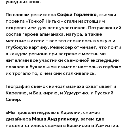
ушедших эпох.
По словам режиссера
Софьи Горленко
, съемки
проекта «Тонкой Нитью» стали настоящим
откровением для всех участников. Потрясающий
состав героев альманаха, натура, а также
местные жители – все это сложилось в яркую и
глубокую картину. Режиссер отмечает, что почти
в каждом регионе при встрече с местными
жителями все участники съемочной экспедиции
плакали в буквальном смысле: настолько глубоко
их трогало то, с чем они сталкивались.
География съемок киноальманаха охватывает и
Карелию, и Башкирию, и Удмуртию, и Русский
Север.
«Мы провели неделю в Карелии, снимая
дизайнера
Маша Андрианову
, затем две
недели длились съемки в Башкирии и Удмуртии,