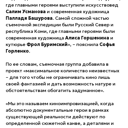
где главными героями выступили искусствовед
Салим Усманова
и современная художница
Палладя Башурова
. Самой сложной частью
съемочной экспедиции были Русский Север и
республика Коми, где главными героями были
современная художница
Алиса Горшенина
и
кутюрье
Фрол Буримский
», – пояснила
Софья
Горленко
.
По ее словам, съемочная группа добавила в
проект «максимальное количество неизвестных
– для того чтобы не ограничивать кино лишь
своей фантазией и дать возможность натуре и
обстоятельствам обогатить задуманное».
«Мы это называем киноимпровизацией, когда
абсолютно документальные герои в рамках
существующей реальности действуют по
определенной сюжетной канве, а деталями и