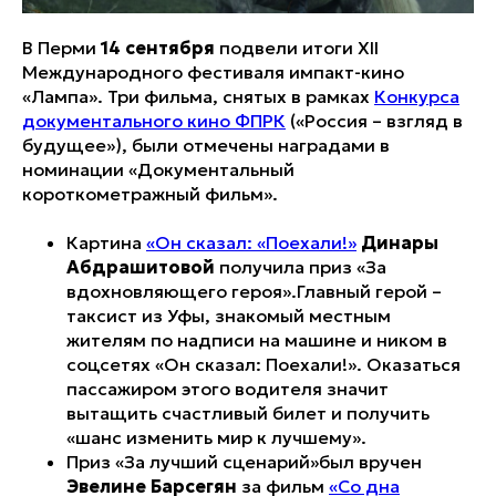
В Перми
14 сентября
подвели итоги XII
Международного фестиваля импакт-кино
«Лампа». Три фильма, снятых в рамках
Конкурса
документального кино ФПРК
(«Россия – взгляд в
будущее»), были отмечены наградами в
номинации «Документальный
короткометражный фильм».
Картина
«Он сказал: «Поехали!»
Динары
Абдрашитовой
получила приз «За
вдохновляющего героя».Главный герой –
таксист из Уфы, знакомый местным
жителям по надписи на машине и ником в
соцсетях «Он сказал: Поехали!». Оказаться
пассажиром этого водителя значит
вытащить счастливый билет и получить
«шанс изменить мир к лучшему».
Приз «За лучший сценарий»был вручен
Эвелине Барсегян
за фильм
«Со дна