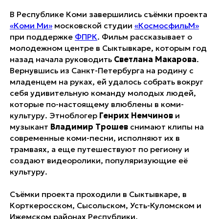
В Республике Коми завершились съёмки проекта
«Коми Ми»
московской студии
«КосмосфильМ»
при поддержке
ФПРК
. Фильм рассказывает о
молодежном центре в Сыктывкаре, которым год
назад начала руководить
Светлана Макарова
.
Вернувшись из Санкт-Петербурга на родину с
младенцем на руках, ей удалось собрать вокруг
себя удивительную команду молодых людей,
которые по-настоящему влюблены в коми-
культуру. Этноблогер
Генрих Немчинов
и
музыкант
Владимир Трошев
снимают клипы на
современные коми-песни, исполняют их в
трамваях, а еще путешествуют по региону и
создают видеоролики, популяризующие её
культуру.
Съёмки проекта проходили в Сыктывкаре, в
Корткеросском, Сысольском, Усть-Куломском и
Ижемском районах Республики.