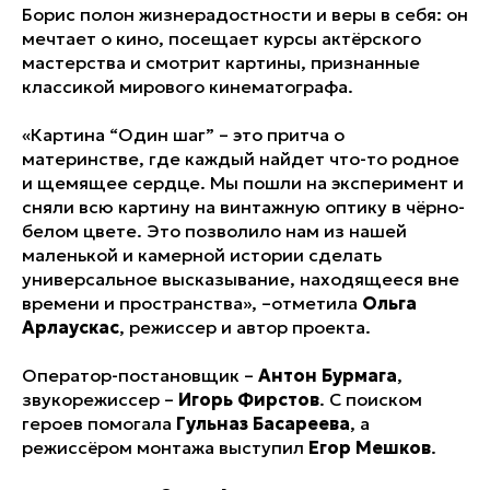
Борис полон жизнерадостности и веры в себя: он
мечтает о кино, посещает курсы актёрского
мастерства и смотрит картины, признанные
классикой мирового кинематографа.
«Картина “Один шаг” – это притча о
материнстве, где каждый найдет что-то родное
и щемящее сердце. Мы пошли на эксперимент и
сняли всю картину на винтажную оптику в чёрно-
белом цвете. Это позволило нам из нашей
маленькой и камерной истории сделать
универсальное высказывание, находящееся вне
времени и пространства», –отметила
Ольга
Арлаускас
, режиссер и автор проекта.
Оператор-постановщик –
Антон Бурмага
,
звукорежиссер –
Игорь Фирстов
. С поиском
героев помогала
Гульназ Басареева
, а
режиссёром монтажа выступил
Егор Мешков
.