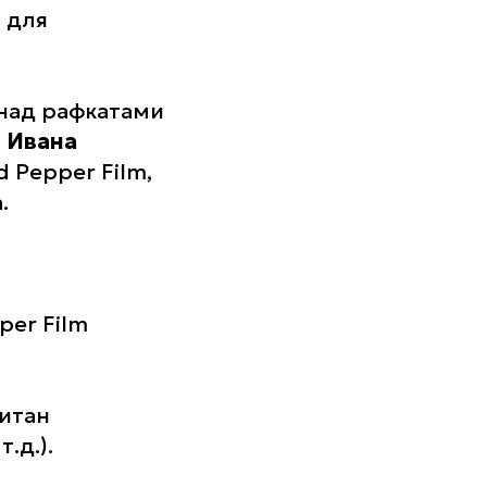
 для
 над рафкатами
м
Ивана
 Pepper Film,
.
per Film
итан
.д.).