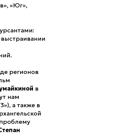
», «Юг»,
курсантами:
и выстраивании
ний.
яде регионов
льм
Тумайкиной
в
ут нам
»), а также в
Архангельской
 проблему
Степан