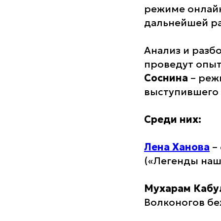
режиме онлайн
дальнейшей ра
Анализ и разб
проведут опы
Соснина
– режи
выступившего 
Среди них:
Лена Ханова
– 
(«Легенды наш
Мухарам Кабу
Волконогов беж