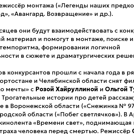
ежиссёр монтажа («Легенды наших предков
», «Авангард. Возвращение» и др.).
сяцев они будут взаимодействовать с кон
ый материал и помогут в монтаже, поиске 
 темпоритма, формировании логичной
ности в сюжете и драматургических реше
в конкурсантов прошли с начала года в р
кортостане и Челябинской области снят фи
о мечты» с
Розой Хайруллиной
и
Ольгой 
. Трогательные истории про детей расскаж
е в Воронежской области («Снежинка № 973
родской области («Побег светлячков»). В 
 кинолента «Времени свет», поднимающая
страха человека перед смертью. Режиссёр