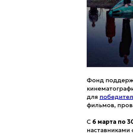
Фонд поддерж
кинематограф
для
победите
фильмов, пров
С
6 марта по 3
наставниками 