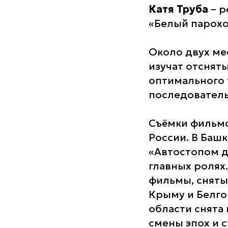
Катя Труба
– р
«Белый пароход
Около двух ме
изучат отснят
оптимального
последователь
Съёмки фильмо
России. В Баш
«Автостопом д
главных ролях
фильмы, сняты
Крыму и Белго
области снята
смены эпох и 