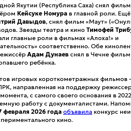
дной Якутии (Республика Саха) снял фильм
тёром
Кейсуке Номура
в главной роли. Ещё
трий Давыдов
, снял фильм «Маут» («Онул
водов. Звезды театра и кино
Тимофей Триб
ли главные роли в фильмах «Алоха!» и
тельность» соответственно. Обе кинолен
 Режиссёр
Адам Дунаев
снял в Чечне фильм
опавшего ребёнка.
тов игровых короткометражных фильмов –
РК, направленная на поддержку режиссер
 момента, с самого своего основания в 2022
емную работу с документалистами. Напом
7 февраля
2026 года
объявила
конкурс неи
спериментального кино.