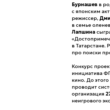
Бурнашев
в ро
с японским ак
режиссер,
Дми
в семье олене
Лапшина
сыгра
«Достопримеча
в Татарстане.
про поиски пр
Конкурс проек
инициатива ФП
кино. До этого
проводит сист
организация
2
неигрового эк