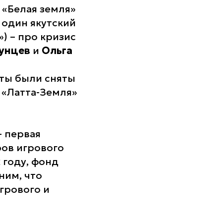
 «Белая земля»
 один якутский
») – про кризис
унцев
и
Ольга
ты были сняты
 «Латта-Земля»
 первая
ов игрового
 году, фонд
ним, что
грового и