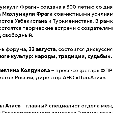
умкули Фраги» создана к 300-летию со дн
а
Махтумкули Фраги
совместными усилия
стов Узбекистана и Туркменистана. В рамк
остоятся творческие встречи с создателям
д свободный.
нь форума,
22 августа
, состоится дискусси
логе культур: народы, традиции, судьбы».
евтина Колдунова
– пресс-секретарь ФПР
стов России, директор АНО «Про.Азия».
ы Атаев
– главный специалист отдела ме
 Государственного комитета Туркмениста