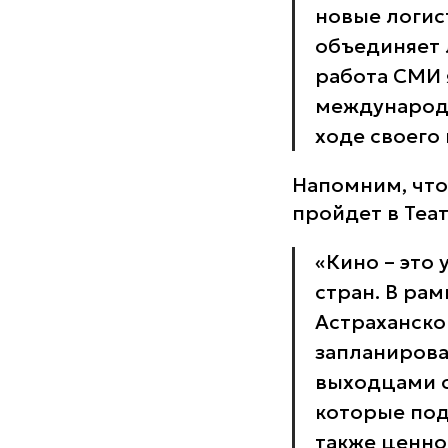
новые логис
объединяет 
работа СМИ 
международн
ходе своего
Напомним, чт
пройдет в Теа
«Кино – это
стран. В ра
Астраханско
запланирова
выходцами с
которые под
также ценно