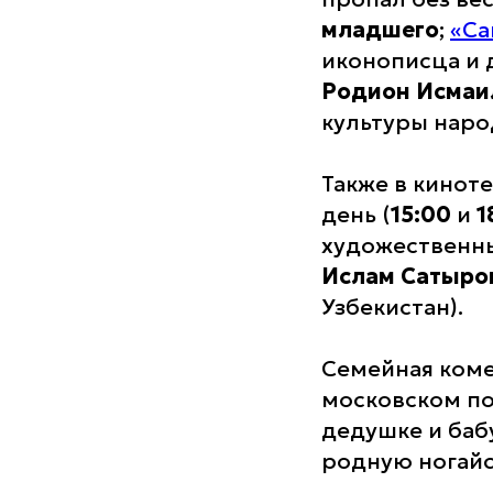
младшего
;
«Са
иконописца и 
Родион Исмаи
культуры наро
Также в кинот
день (
15:00
и
1
художественн
Ислам Сатыро
Узбекистан).
Семейная коме
московском по
дедушке и бабу
родную ногайс