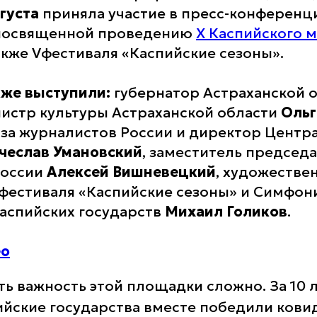
вгуста
приняла участие в пресс-конференци
 посвященной проведению
Х Каспийского 
акже Vфестиваля «Каспийские сезоны».
же выступили:
губернатор Астраханской 
нистр культуры Астраханской области
Ольг
за журналистов России и директор Центр
чеслав Умановский
, заместитель председ
России
Алексей Вишневецкий
, художестве
фестиваля «Каспийские сезоны» и Симфон
аспийских государств
Михаил Голиков
.
ео
ь важность этой площадки сложно. За 10 л
ийские государства вместе победили кови