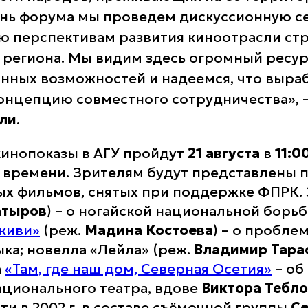
нь форума мы проведем дискуссионную с
 перспективам развития киноотрасли ст
 региона. Мы видим здесь огромный ресу
нных возможностей и надеемся, что выра
онцепцию совместного сотрудничества», –
ли
.
кинопоказы в АГУ пройдут
21 августа
в
11:0
 времени. Зрителям будут представлены п
х фильмов, снятых при поддержке ФПРК.
атыров
) – о ногайской национальной борьб
 живи»
(реж.
Мадина
Костоева
) – о пробле
ыка; новелла «Лейла» (реж.
Владимир Тара
а
«Там, где наш дом, Северная Осетия»
– об
ационального театра, вдове
Виктора Тебло
ти в 2002 г. в составе съёмочной группы
Се