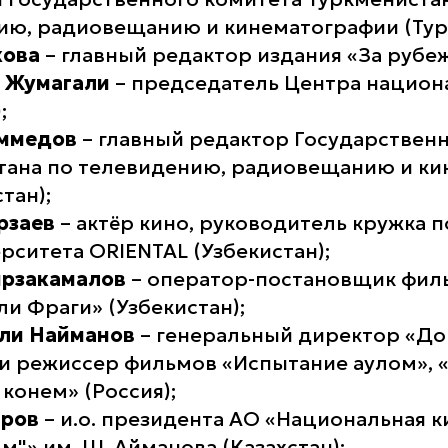
ию, радиовещанию и кинематографии (Тур
кова
– главный редактор издания «За рубеж
 Жумагали
– председатель Центра национ
;
ммедов
– главный редактор Государствен
тана по телевидению, радиовещанию и к
тан);
рзаев
– актёр кино, руководитель кружка 
рситета ORIENTAL (Узбекистан);
рзакамалов
– оператор-постановщик фил
и Фраги» (Узбекистан);
ли Найманов
– генеральный директор «Д
и режиссер фильмов «Испытание аулом», 
 конем» (Россия);
аров
– и.о. президента АО «Национальная 
м"» им. Ш. Айманова (Казахстан);