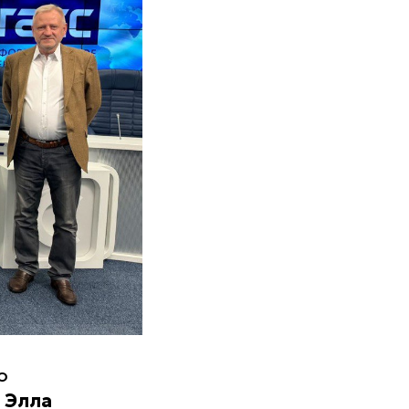
о
)
Элла