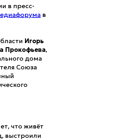
и в пресс-
медиафорума
в
области
Игорь
а Прокофьева
,
ального дома
ателя Союза
нный
ического
ет, что живёт
д, выстроили