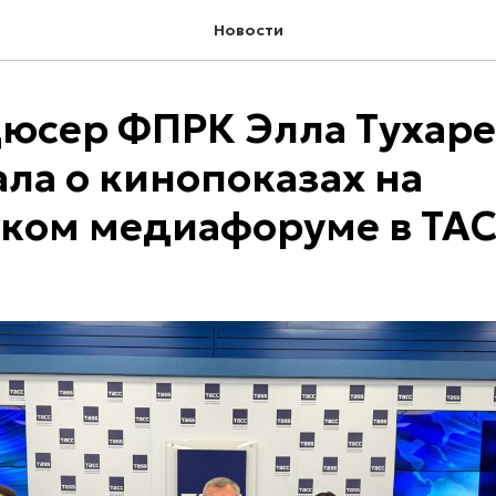
Новости
юсер ФПРК Элла Тухар
ала о кинопоказах на
ком медиафоруме в ТА