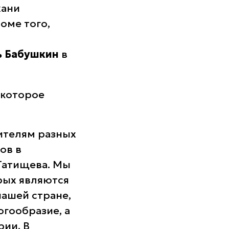
хани
оме того,
ь Бабушкин
в
 которое
ителям разных
ов в
 Татищева. Мы
рых являются
ашей стране,
огообразие, а
ии. В