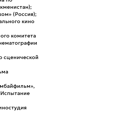
кменистан);
ом» (Россия);
ального кино
ного комитета
инематографии
по сценической
ьма
омбайфильм»,
«Испытание
киностудия