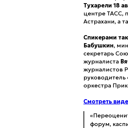
Тухарели
18 а
центре ТАСС,
Астрахани, а т
Спикерами так
Бабушкин
, ми
секретарь Сою
журналиста
Вя
журналистов 
руководитель 
оркестра Прик
Смотреть вид
«Переоценит
форум, касп