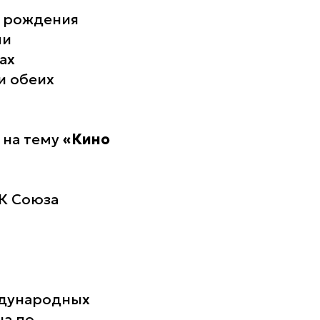
я рождения
ми
ах
и обеих
я на тему
«Кино
К Союза
ждународных
на по