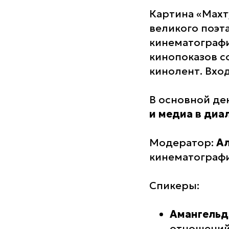
Картина «Махт
великого поэт
кинематографи
кинопоказов с
кинолент. Вхо
В основной де
и медиа в диа
Модератор:
Ал
кинематографи
Спикеры:
Амангельд
отношений