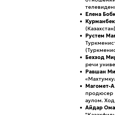
телевиден
Елена Боб
Курманбек
(Казахстан)
Рустем Ма
Туркменис
(Туркменис
Бехзод Ми
речи униве
Равшан Ми
«Махтумкул
Магомет-А
продюсер 
аулом. Ход
Айдар Ом
"Казахфиль