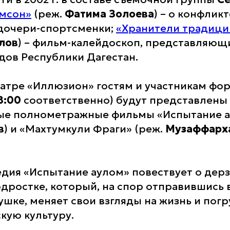
мсон»
(реж.
Фатима Золоева
) – о конфликт
дочери-спортсменки;
«Хранители традици
лов
) – фильм-калейдоскоп, представляющ
дов Республики Дагестан.
еатре «Иллюзион» гостям и участникам фор
8:00
соответственно) будут представлены
ые полнометражные фильмы «Испытание а
в
) и «Махтумкули Фраги» (реж.
Музаффарха
дия «Испытание аулом» повествует о дер
дростке, который, на спор отправившись в
шке, меняет свои взгляды на жизнь и погр
кую культуру.