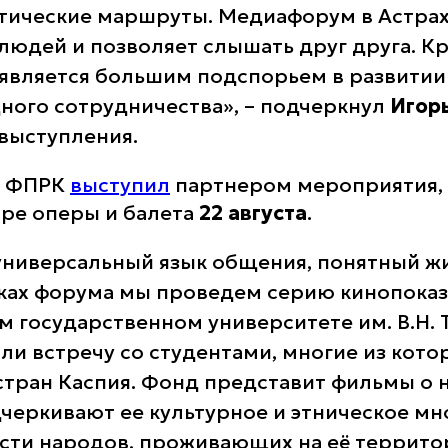
тические маршруты. Медиафорум в Астра
людей и позволяет слышать друг друга. Кр
является большим подспорьем в развитии
ого сотрудничества», – подчеркнул
Игор
 выступления.
о ФПРК
выступил
партнером мероприятия,
тре оперы и балета
22 августа
.
 универсальный язык общения, понятный ж
мках форума мы проведем серию кинопоказ
м государственном университете им. В.Н.
ли встречу со студентами, многие из кото
тран Каспия. Фонд представит фильмы о н
черкивают ее культурное и этническое мн
сти народов, проживающих на её территор