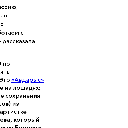
ессию,
ран
рс
ботаем с
 рассказала
0
по
ять
 Это
«Авдарыс»
е на лошадях;
ме сохранения
сов
) из
 артистке
ева,
который
ргея Бодрова-