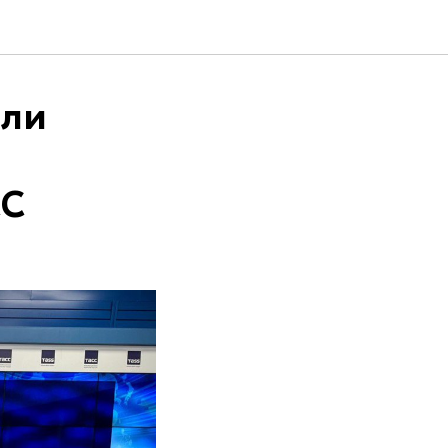
ели
СС