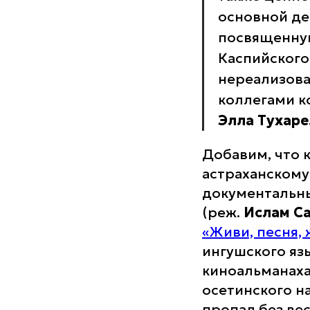
основной де
посвященную
Каспийского
нереализова
коллегами к
Элла Тухаре
Добавим, что 
астраханскому
документальны
(реж.
Ислам С
«Живи, песня,
ингушского яз
киноальманах
осетинского н
пропал без вес