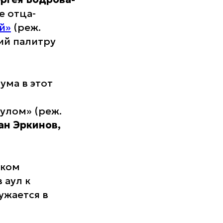
е отца-
й»
(реж.
ий палитру
ума в этот
улом» (реж.
н Эркинов,
зком
 аул к
ужается в