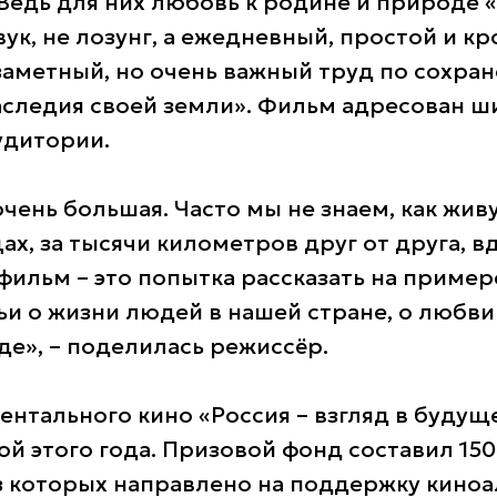
 Ведь для них любовь к родине и природе 
ук, не лозунг, а ежедневный, простой и к
заметный, но очень важный труд по сохра
следия своей земли». Фильм адресован ш
удитории.
чень большая. Часто мы не знаем, как жив
ах, за тысячи километров друг от друга, в
фильм – это попытка рассказать на приме
и о жизни людей в нашей стране, о любви д
де», – поделилась режиссёр.
ентального кино «Россия – взгляд в будущ
ой этого года. Призовой фонд составил 15
з которых направлено на поддержку кино