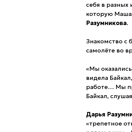
себя в разных 
которую Маша 
Разумникова
.
Знакомство с 
самолёте во вр
«Мы оказались 
видела Байкал,
работе… Мы пр
Байкал, слушая
Дарья Разумн
«трепетное от