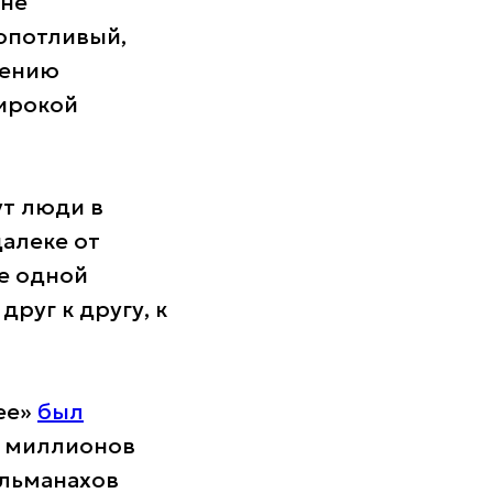
«не
ропотливый,
нению
ирокой
ут люди в
далеке от
ре одной
руг к другу, к
ее»
был
0 миллионов
альманахов