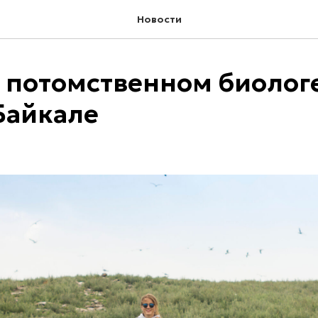
Новости
 потомственном биолог
 Байкале