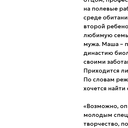
на полевые раб
среде обитани
второй ребено
любимую семью
мужа. Маша – 
династию биоло
своими заботам
Приходится ли
По словам ре
хочется найти
«Возможно, о
молодым специ
творчество, п