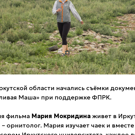
Иркутской области начались съёмки докуме
ливая Маша» при поддержке ФПРК.
ня фильма
Мария Мокридина
живет в Иркут
– орнитолог. Мария изучает чаек и вместе
сором Иркутского университета, каждое л