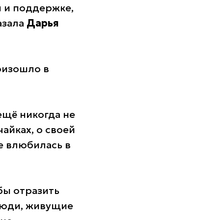
и и поддержке,
азала
Дарья
оизошло в
 ещё никогда не
чайках, о своей
е влюбилась в
бы отразить
люди, живущие