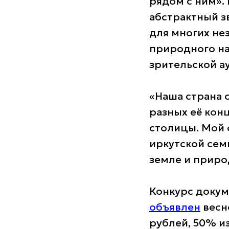
рядом с ним».
абстрактный зв
для многих не
природного на
зрительской а
«Наша страна о
разных её конц
столицы. Мой 
иркутской семь
земле и приро
Конкурс докум
объявлен
весн
рублей, 50% и