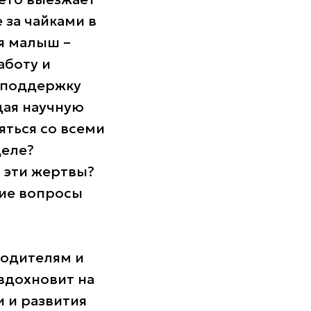
 за чайками в
я малыш –
аботу и
а поддержку
щая научную
яться со всеми
деле?
и эти жертвы?
угие вопросы
родителям и
вдохновит на
 и развития