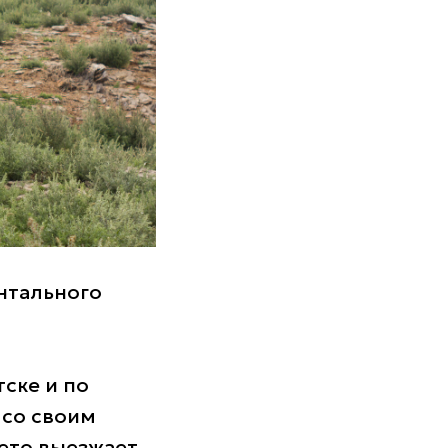
нтального
ске и по
 со своим
ето выезжает