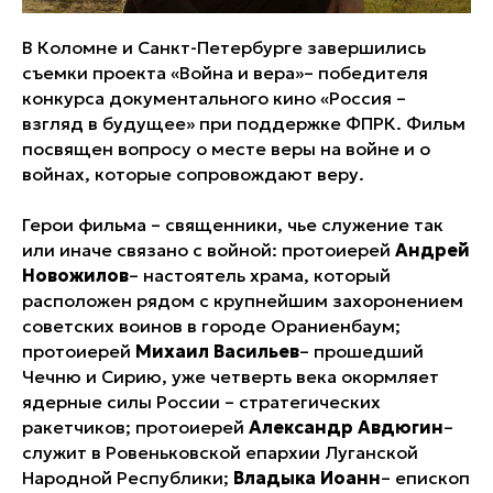
В Коломне и Санкт-Петербурге завершились
съемки проекта «Война и вера»– победителя
конкурса документального кино «Россия –
взгляд в будущее» при поддержке ФПРК. Фильм
посвящен вопросу о месте веры на войне и о
войнах, которые сопровождают веру.
Герои фильма – священники, чье служение так
или иначе связано с войной: протоиерей
Андрей
Новожилов
– настоятель храма, который
расположен рядом с крупнейшим захоронением
советских воинов в городе Ораниенбаум;
протоиерей
Михаил Васильев
– прошедший
Чечню и Сирию, уже четверть века окормляет
ядерные силы России – стратегических
ракетчиков; протоиерей
Александр Авдюгин
–
служит в Ровеньковской епархии Луганской
Народной Республики;
Владыка Иоанн
– епископ