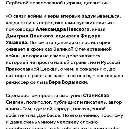
Сербской православной церкви, десантник.
«О связи войны и веры впервые задумываешься,
когда стоишь перед иконами русских святых:
полководца
Александра Невского
, князя
Дмитрия Донского
, адмирала
Федора
Ушакова
. Потом эта далекая от нас история
оживает в хрониках Великой Отечественной
войны, которая на самом деле является
историей не просто нашей страны, но и Русской
Православной Церкви, о чем, к сожалению, до
сих пор не рассказывают в школах», – рассказала
режиссер фильма
Вера Водынски
.
Сценаристом проекта выступил
Станислав
Смагин
, политолог, публицист и писатель, автор
книги «Там, где мой народ», посвященной
событиям на Донбассе. По его мнению, простому
и даже очень умному человеку сложно
подобрать слова, чтобы объяснить самому себе