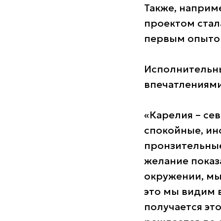
Также, наприм
проектом стал
первым опыт
Исполнительн
впечатлениями
«Карелия – сев
спокойные, ин
пронзительные 
желание показа
окружении, мы
это мы видим 
получается эт