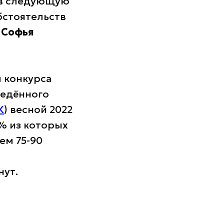
а в следующую
бстоятельств
а
Софья
 конкурса
ведённого
К
) весной 2022
% из которых
ем 75-90
нут.