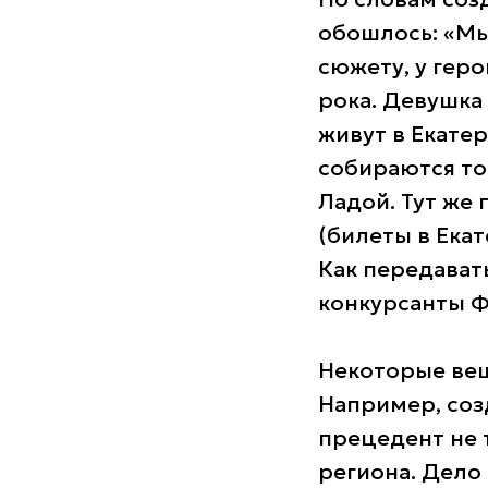
обошлось: «Мы
сюжету, у гер
рока. Девушка 
живут в Екатер
собираются тол
Ладой. Тут же 
(билеты в Ека
Как передават
конкурсанты 
Некоторые вещ
Например, соз
прецедент не 
региона. Дело 