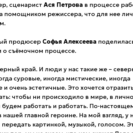
ер, сценарист
Ася Петрова
в процессе ра
а помощником режиссера, что для нее лич
ом.
ый продюсер
Софья Алексеева
поделилас
 о съёмочном процессе.
ерный край. И люди у нас такие же – север
огда суровые, иногда мистические, иногда
и очень эстетичные. Это хочется отразить
ть: чтобы ни происходило в мире, в лично
 будем работать и работать. По-настоящем
в нашей главной героине. На мой взгляд, у
о передать картинкой, музыкой, голосом. 