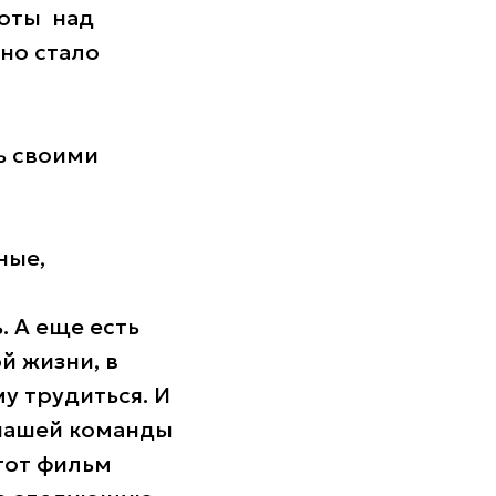
боты над
но стало
ь своими
ные,
. А еще есть
й жизни, в
у трудиться. И
 нашей команды
Этот фильм