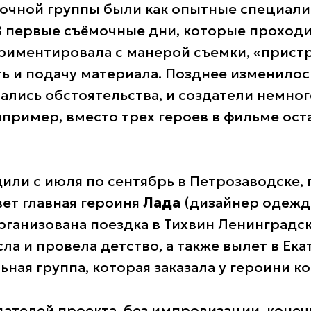
мочной группы были как опытные специалис
 первые съёмочные дни, которые проходи
риментировала с манерой съемки, «пристр
ть и подачу материала. Позднее изменило
ались обстоятельства, и создатели немно
пример, вместо трех героев в фильме ост
или с июля по сентябрь в Петрозаводске, 
вет главная героиня
Лада
(дизайнер одежд
рганизована поездка в Тихвин Ленинградск
ла и провела детство, а также вылет в Ека
ьная группа, которая заказала у героини к
дателей проекта, без импровизации, конеч