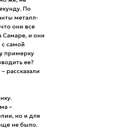
екунду. По
анты металл-
 что они все
в Самаре, и они
 с самой
ру примерку
оводить ее?
 – рассказали
нку.
ма –
лии, но и для
еще не было.