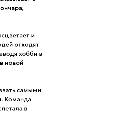
гончара,
асцветает и
юдей отходят
еводя хобби в
в новой
азвать самыми
и. Команда
слетала в