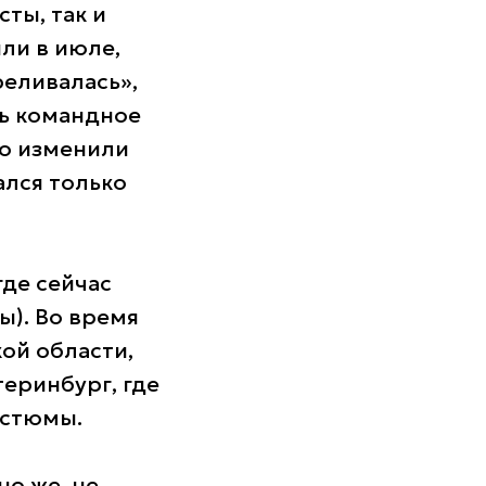
ты, так и
ли в июле,
еливалась»,
сь командное
го изменили
ался только
где сейчас
ы). Во время
ой области,
теринбург, где
остюмы.
но же, не