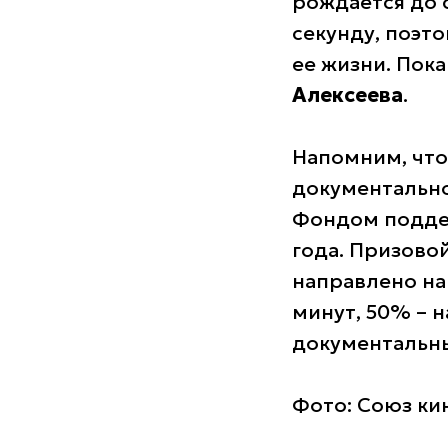
рождается до 
секунду, поэт
ее жизни. Пока
Алексеева
.
Напомним, что
документально
Фондом подде
года. Призово
направлено на
минут, 50% – 
документальны
Фото: Союз ки