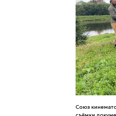
Союз кинемат
съёмки докуме