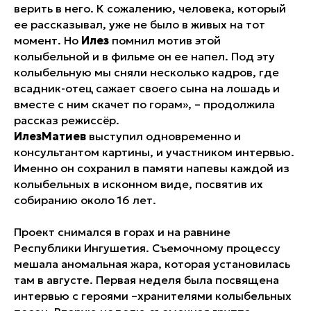
верить в него. К сожалению, человека, который
ее рассказывал, уже не было в живых на тот
момент. Но
Илез
помнил мотив этой
колыбельной и в фильме он ее напел. Под эту
колыбельную мы сняли несколько кадров, где
всадник-отец сажает своего сына на лошадь и
вместе с ним скачет по горам», – продолжила
рассказ режиссёр.
ИлезМатиев
выступил одновременно и
консультантом картины, и участником интервью.
Именно он сохранил в памяти напевы каждой из
колыбельных в исконном виде, посвятив их
собиранию около 16 лет.
Проект снимался в горах и на равнине
Республики Ингушетия. Съемочному процессу
мешала аномальная жара, которая установилась
там в августе. Первая неделя была посвящена
интервью с героями –хранителями колыбельных