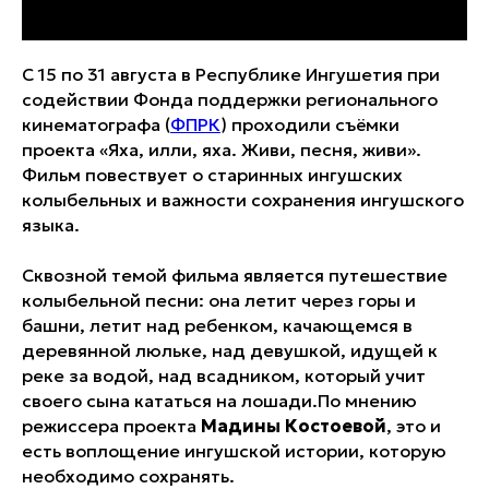
С 15 по 31 августа в Республике Ингушетия при
содействии Фонда поддержки регионального
кинематографа (
ФПРК
) проходили съёмки
проекта «Яха, илли, яха. Живи, песня, живи».
Фильм повествует о старинных ингушских
колыбельных и важности сохранения ингушского
языка.
Сквозной темой фильма является путешествие
колыбельной песни: она летит через горы и
башни, летит над ребенком, качающемся в
деревянной люльке, над девушкой, идущей к
реке за водой, над всадником, который учит
своего сына кататься на лошади.По мнению
режиссера проекта
Мадины Костоевой
, это и
есть воплощение ингушской истории, которую
необходимо сохранять.