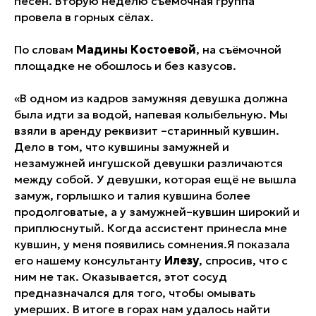
песен. Вторую неделю съемочная группа
провела в горных сёлах.
По словам
Мадины Костоевой
, на съёмочной
площадке не обошлось и без казусов.
«В одном из кадров замужняя девушка должна
была идти за водой, напевая колыбельную. Мы
взяли в аренду реквизит –старинный кувшин.
Дело в том, что кувшины замужней и
незамужней ингушской девушки различаются
между собой. У девушки, которая ещё не вышла
замуж, горлышко и талия кувшина более
продолговатые, а у замужней–кувшин широкий и
приплюснутый. Когда ассистент принесла мне
кувшин, у меня появились сомнения.Я показала
его нашему консультанту
Илезу
, спросив, что с
ним не так. Оказывается, этот сосуд
предназначался для того, чтобы омывать
умерших. В итоге в горах нам удалось найти