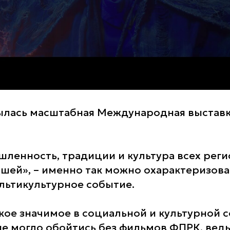
ылась масштабная Международная выстав
шленность, традиции и культура всех реги
шей», – именно так можно охарактеризова
льтикультурное событие.
акое значимое в социальной и культурной 
е могло обойтись без фильмов ФПРК, вед