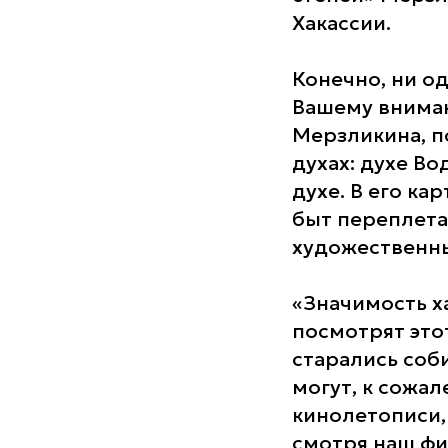
Хакассии.
Конечно, ни од
Вашему внима
Мерзликина, п
духах: духе Во
духе. В его ка
быт переплета
художественны
«Значимость ха
посмотрят это
старались соб
могут, к сожал
кинолетописи, 
смотря наш фил