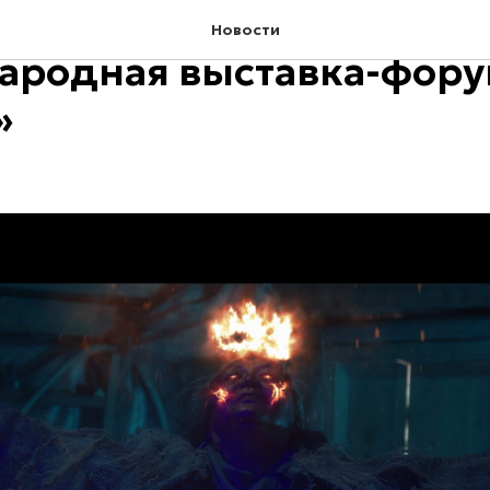
я открылась масштабна
Новости
ародная выставка-фор
»