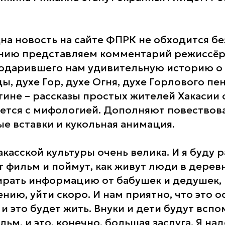
на новость на сайте ФПРК не обходится бе
нию представляем комментарий режиссёр
одарившего нам удивительную историю о 
ды, духе Гор, духе Огня, духе Горлового пе
ртине – рассказы простых жителей Хакасии о
ется с мифологией. Дополняют повествов
е вставки и кукольная анимация.
касской культуры очень велика. И я буду р
т фильм и поймут, как живут люди в дерев
ирать информацию от бабушек и дедушек,
ению, уйти скоро. И нам приятно, что это о
и это будет жить. Внуки и дети будут вспо
ьм, и это, конечно, большая заслуга. Я над