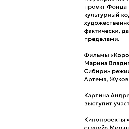
проект Фонда 
культурный ко
художественно
фактически, да
пределами.
Фильмы «Корол
Марина Владим
Сибири» режис
Артема, Жуков
Картина Андре
выступит учас
Кинопроекты «
степей» Мерзл