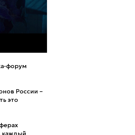
ка-форум
онов России –
ть это
сферах
ь каждый