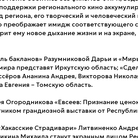
поддержки регионального кино аккумулир
д региона, его творческий и человеческий
 преображает имидж соответствующего су
рит ему новое дыхание жизни и на экране, 
ь бакланов» Разумниковой Дарьи и «Миры
ира представят Иркутскую область; «Сде
сёров Ананина Андрея, Викторова Николая
а Евгения – Томскую область.
я Огородникова «Евсеев: Признание цено
тником грандиозной выставки от Республи
Хакасские Страдивари» Литвиненко Андре
икина Михаила станут экранным лицом Ре