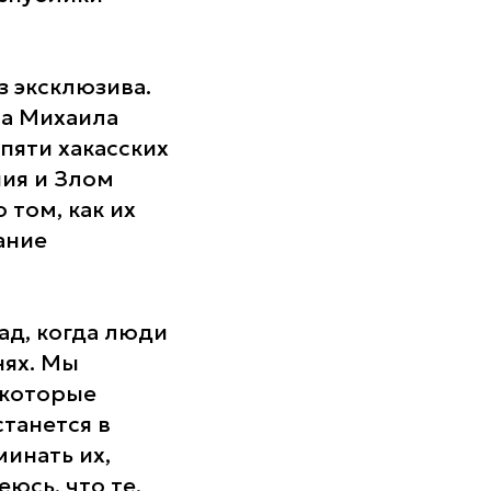
з эксклюзива.
а Михаила
пяти хакасских
ния и Злом
 том, как их
ание
ад, когда люди
нях. Мы
 которые
станется в
минать их,
еюсь, что те,