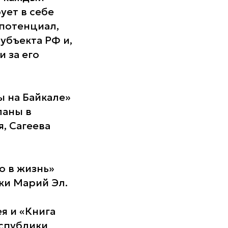
ует в себе
 потенциал,
бъекта РФ и,
и за его
 на Байкале»
ланы в
, Сагеева
ю в жизнь»
ки Марий Эл.
я и «Книга
спублики