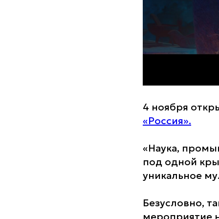
4 ноября откр
«Россия».
«Наука, промы
под одной кры
уникальное му
Безусловно, т
мероприятие н