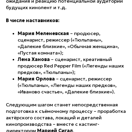
ожидания и реакцию потенциальной аудитории
будущих кинолент и т.д.
В числе наставников:
Мария Меленевская
– продюсер,
сценарист, режиссер («Тюльпаны»,
«Далекие близкие», «Обычная женщина»,
«Пустая комната»);
Лена Ханова
– сценарист, креативный
продюсер Red Pepper Film («Легенды наших
предков», «Тюльпаны»);
Мария Орлова
– сценарист, режиссер
(«Тюльпаны», «Легенды наших предков»,
«Иваново счастье», «Далекие близкие»).
Следующим шагом станет непосредственная
подготовка к съёмочному процессу – проработка
актёрского состава, локаций и деталей
кинопроизводства – вместе с кастинг-
директором
Марией Сигал
.