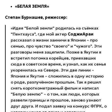
«БЕЛАЯ ЗЕМЛЯ»
Степан Бурнашев, режиссер:
«Идея “Белой земли” родилась на съёмках
“Пентхауса”, где мой актер
Соджи
Араи
рассказал о жизни заиничи в Японии – про
семью, про чувство “своего” и “чужого”. Эти
разговоры меня зацепили. Позже в Якутии я
встретил потомка корейцев, приехавших
сюда в советское время, и узнал, как их семья
укоренилась на Севере. Эти две линии –
Япония и Якутия – сложились в одну историю
о роде, разлучённом прошлым. Так я решил
снять короткометражный фильм и написал
“Белую землю” – о том, как люди, которых
развели границы и прошлое, заново узнают
друг друга. И подал заявку на конкурс ФПРК, о
котором узнал от друга и соратника –