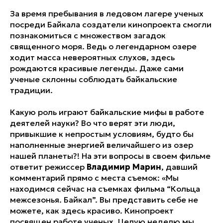
За время пребывания в ледовом лагере ученых
посреди Байкала создатели кинопроекта смогли
познакомиться с множеством загадок
священного моря. Ведь о легендарном озере
ходит масса невероятных слухов, здесь
рождаются красивые легенды. Даже сами
ученые склонны соблюдать байкальские
традиции.
Какую роль играют байкальские мифы в работе
деятелей науки? Во что верят эти люди,
привыкшие к непростым условиям, будто бы
наполненные энергией величайшего из озер
нашей планеты?! На эти вопросы в своем фильме
ответит режиссер
Владимир Марин
, давший
комментарий прямо с места съемок:
«Мы
находимся сейчас на съемках фильма “Кольца
межсезонья. Байкал”. Вы представить себе не
можете, как здесь красиво. Кинопроект
посвящен работе ученых. Целую неделю мы