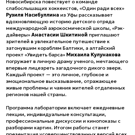
Новосибирска повествует о команде
слабослышащих хоккеистов, «Один ради всех»
Рузиля Насибуллина
из Уфы рассказывает
вдохновляющую историю детского отряда
международной аэрокосмической школы, «Рэк-
дайверы»
Анастасии Шкитиной
приглашают
зрителей в увлекательное путешествие к
затонувшим кораблям Балтики, а алтайский
проект «Увидеть барса»
Михаила Кулунакова
погружает в личную драму ученого, мечтающего
впервые лицезреть загадочного дикого зверя.
Каждый проект — это личное, глубокое и
эмоциональное высказывание, отражающее
живые проблемы и чаяния жителей отдаленных
регионов нашей страны.
Программа лаборатории включает ежедневные
лекции, индивидуальные консультации,
профессиональные дискуссии и кинопоказы с
разборами картин. Итогом работы станет
презентация усовершенствованных версий всех