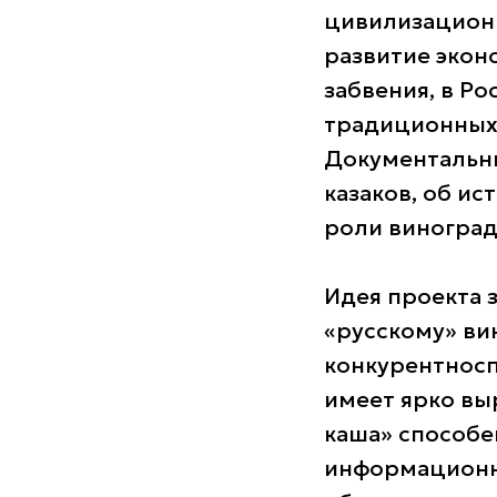
цивилизацион
развитие эконо
забвения, в Р
традиционных 
Документальны
казаков, об ис
роли винограда
Идея проекта 
«русскому» ви
конкурентносп
имеет ярко вы
каша» способе
информационн