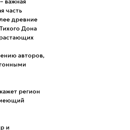
– важная
я часть
лее древние
Тихого Дона
израстающих
нению авторов,
хтонными
кажет регион
 имеющий
р и