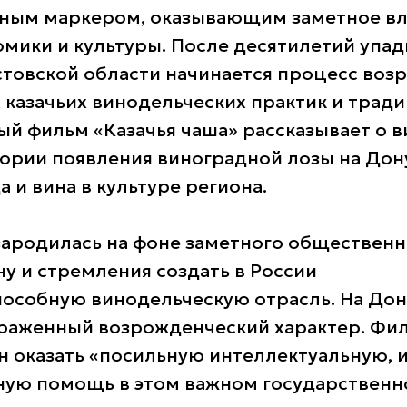
ным маркером, оказывающим заметное вл
мики и культуры. После десятилетий упадк
остовской области начинается процесс во
казачьих винодельческих практик и тради
й фильм «Казачья чаша» рассказывает о в
тории появления виноградной лозы на Дону
 и вина в культуре региона.
зародилась на фоне заметного общественн
ну и стремления создать в России
особную винодельческую отрасль. На Дон
раженный возрожденческий характер. Фил
н оказать «посильную интеллектуальную, 
ую помощь в этом важном государственн