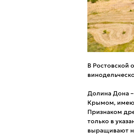
В Ростовской 
винодельческо
Долина Дона – 
Крымом, имею
Признаком дре
только в указа
выращивают не