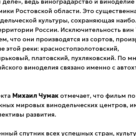
деле», ведь виноградарство и виноделие 
мики Ростовской области. Это существенна
дельческой культуры, сохраняющая наибо
ерритории России. Исключительность вин 
ем, что они производятся из сортов, про
не этой реки: красностопзолотовский,
рьковый, платовский, пухляковский. По м
йского виноделия связано именно с авто
екта
Михаил Чумак
отмечает, что фильм по
ажных мировых винодельческих центров,
ективы развития.
енный спутник всех успешных стран, культу