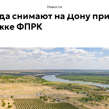
ине из уникальных сорто
Новости
да снимают на Дону пр
жке ФПРК