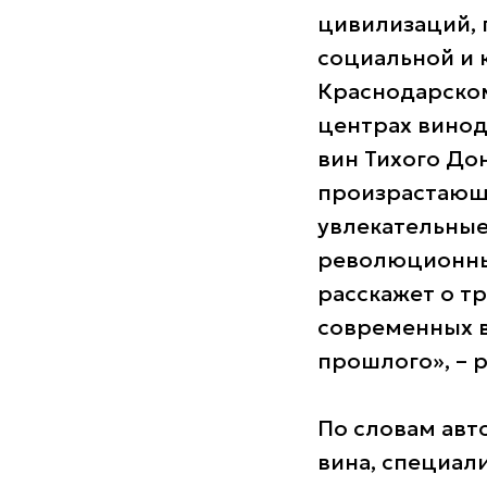
цивилизаций, 
социальной и 
Краснодарском
центрах винод
вин Тихого Дон
произрастающи
увлекательные
революционные
расскажет о т
современных в
прошлого», – 
По словам авт
вина, специал