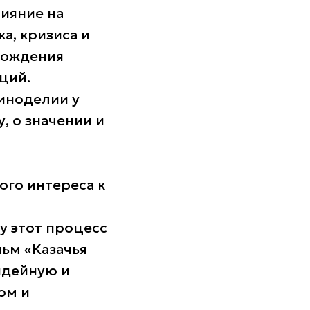
ияние на
а, кризиса и
зрождения
ций.
иноделии у
, о значении и
ого интереса к
у этот процесс
ьм «Казачья
идейную и
ом и