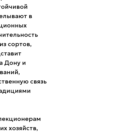
стойчивой
делывают в
иционных
ючительность
из сортов,
дставит
а Дону и
ваний,
ственную связь
радициями
ллекционерам
их хозяйств,