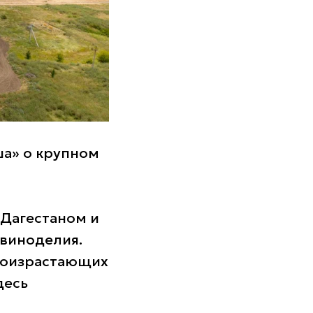
ша» о крупном
 Дагестаном и
виноделия.
произрастающих
десь