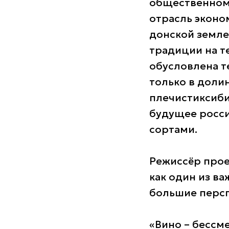
общественном 
отрасль эконо
донской земле
традиции на т
обусловлена т
только в доли
плечистиксиби
будущее росси
сортами.
Режиссёр про
как один из в
большие персп
«Вино – бессм