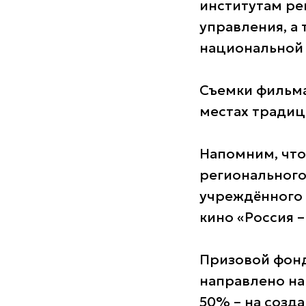
институтам ре
управления, а 
национальной 
Съемки фильма
местах традиц
Напомним, что
регионального
учреждённого 
кино «Россия –
Призовой фонд
направлено на
50% – на созд