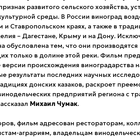
признак развитого сельского хозяйства, у
культурной среды. В России виноград воз
 и Ставропольском краях, а также в трад
елия – Дагестане, Крыму и на Дону. Искл
а обусловлена тем, что они производятся 
х только в долине этой реки. Фильм пре
 версии происхождения виноградарства н
 результаты последних научных исследо
радициях донских казаков, раскроет преем
инодельческих предприятий региона с т
рассказал
Михаил Чумак
.
оров, фильм адресован рестораторам, ко
истам-аграриям, владельцам винодельческ