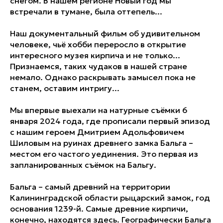
снегом. В нашем регионе Новый год мы
встречали в тумане, была оттепель...
Наш документальный фильм об удивительном
человеке, чьё хобби переросло в открытие
интересного музея кирпича и не только...
Признаемся, таких чудаков в нашей стране
немало. Однако раскрывать замысел пока не
станем, оставим интригу...
Мы впервые выехали на натурные съёмки 6
января 2024 года, где прописали первый эпизод
с нашим героем Дмитрием Адольфовичем
Шиловым на руинах древнего замка Бальга –
местом его частого уединения. Это первая из
запланированных съёмок на Бальгу.
Бальга – самый древний на территории
Калининградской области рыцарский замок, год
основания 1239-й. Самые древние кирпичи,
конечно, находятся здесь. Географически Бальга