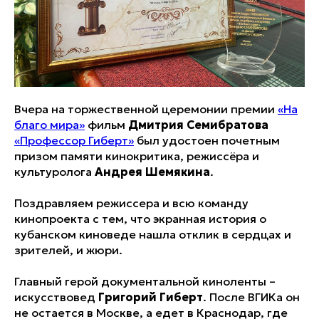
Вчера на торжественной церемонии премии
«На
благо мира»
фильм
Дмитрия Семибратова
«Профессор Гиберт»
был удостоен почетным
призом памяти кинокритика, режиссёра и
культуролога
Андрея Шемякина
.
Поздравляем режиссера и всю команду
кинопроекта с тем, что экранная история о
кубанском киноведе нашла отклик в сердцах и
зрителей, и жюри.
Главный герой документальной киноленты –
искусствовед
Григорий Гиберт
. После ВГИКа он
не остается в Москве, а едет в Краснодар, где