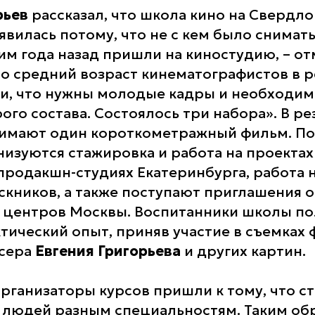
рьев
рассказал, что школа кино на Свердл
вилась потому, что не с кем было снимать
им года назад пришли на киностудию, – отм
то средний возраст кинематографистов в р
и, что нужны молодые кадры и необходим
го состава. Состоялось три набора». В ре
имают один короткометражный фильм. По
низуются стажировка и работа на проекта
 продакшн-студиях Екатеринбурга, работа 
скников, а также поступают приглашения о
 центров Москвы. Воспитанники школы п
тический опыт, приняв участие в съемках
ссера
Евгения Григорьева
и других картин.
рганизаторы курсов пришли к тому, что ст
е людей разным специальностям. Таким об