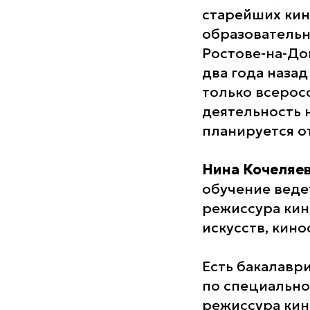
старейших кин
образовательн
Ростове-на-Дон
два года назад
только всерос
деятельность 
планируется о
Нина Кочеляе
обучение ведет
режиссура кин
искусств, кин
Есть бакалаври
по специально
режиссура кин