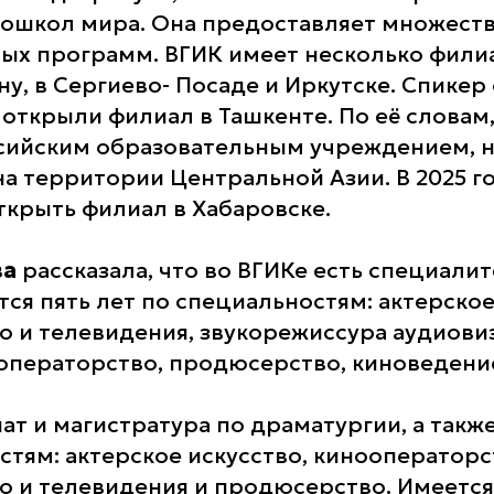
ошкол мира. Она предоставляет множест
ых программ. ВГИК имеет несколько филиа
у, в Сергиево- Посаде и Иркутске. Спикер
 открыли филиал в Ташкенте. По её словам,
сийским образовательным учреждением, н
на территории Центральной Азии. В 2025 г
ткрыть филиал в Хабаровске.
ва
рассказала, что во ВГИКе есть специалит
ся пять лет по специальностям: актерское
о и телевидения, звукорежиссура аудиови
ооператорство, продюсерство, киноведение
ат и магистратура по драматургии, а такж
стям: актерское искусство, кинооператорс
о и телевидения и продюсерство. Имеется