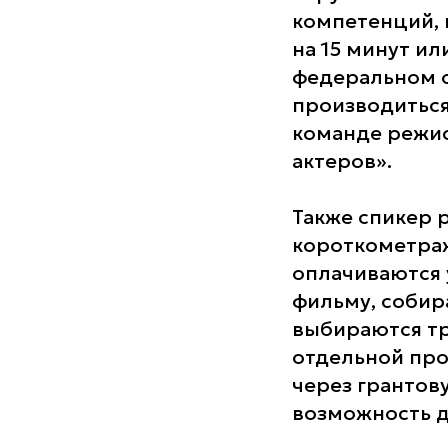
компетенций, 
на 15 минут и
федеральном о
производиться
команде режис
актеров».
Также спикер 
короткометраж
оплачиваются 
фильму, собир
выбираются т
отдельной про
через грантов
возможность д