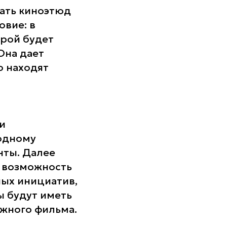
дать киноэтюд
овие: в
орой будет
 Она дает
ю находят
и
одному
нты. Далее
 возможность
ных инициатив,
 будут иметь
жного фильма.