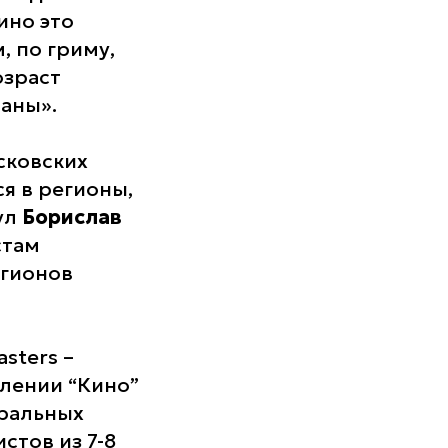
ино это
 по гриму,
озраст
раны».
сковских
я в регионы,
нул
Борислав
стам
егионов
sters –
лении “Кино”
еральных
стов из 7-8