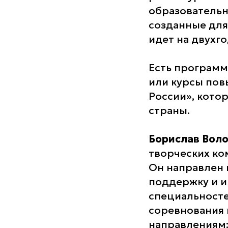
образовательн
созданные для
идет на двухг
Есть программ
или курсы пов
России», кото
страны.
Борислав Вол
творческих ко
Он направлен 
поддержку и и
специальносте
соревнования
направлениям: