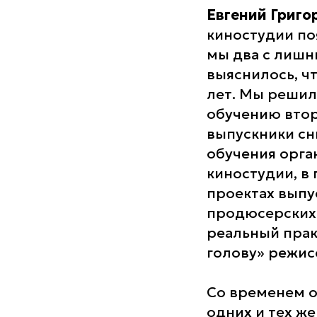
Евгений Григо
киностудии поя
мы два с лишн
выяснилось, ч
лет. Мы решил
обучению второ
выпускники сн
обучения орга
киностудии, в
проектах выпу
продюсерских
реальный прак
голову» режи
Со временем о
одних и тех ж