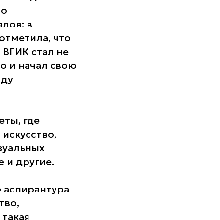
во
лов: в
 отметила, что
 ВГИК стал не
о и начал свою
оду
еты, где
 искусство,
зуальных
 и другие.
е аспирантура
тво,
 такая