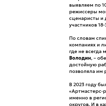
выявляем по 1
режиссеры мон
сценаристы и 
участников 18-
По словам спи
компаниях и л
где не всегда 
Володин
, – о
достойную раб
позволяла им 
В 2023 году бы
«Артмастерс-р
именно в реги
округов. И в к