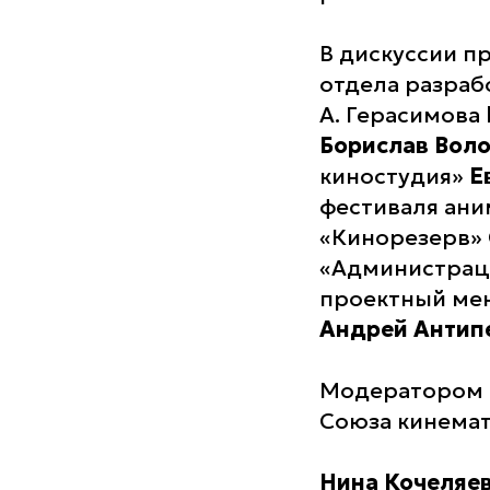
В дискуссии п
отдела разраб
А. Герасимова
Борислав Вол
киностудия»
Е
фестиваля ан
«Кинорезерв»
«Администраци
проектный ме
Андрей Антип
Модератором 
Союза кинема
Нина Кочеляе