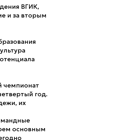
дения ВГИК,
ие и за вторым
бразования
ультура
потенциала
й чемпионат
четвертый год.
дежи, их
Командные
ырем основным
жегодно