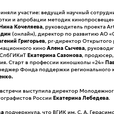
риняли участие: ведущий научный сотрудни
отки и апробации методик кинопросвещени
Нина Кочеляева
, руководитель проекта Ar
один
(онлайн), директор по развитию АО 
вгений Григорьев
, pr-директор Открытого
имационного кино
Алена Сычева
, руководи
 СпбГИКиТ
Екатерина Сазонова
, продюсер,
я. Старт в профессии киношколы «24»
Па
неджер Фонда поддержки регионального 
енко.
встречи выступила директор Молодежног
тографистов России
Екатерина
Лебедева
.
ва
подчеркнула, что ВГИК им. С. А. Герасимо