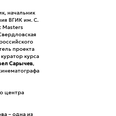
к, начальник
я ВГИК им. С.
t Masters
«Свердловская
 российского
тель проекта
 куратор курса
вел Сарычев
,
кинематографа
о центра
ва – одна из