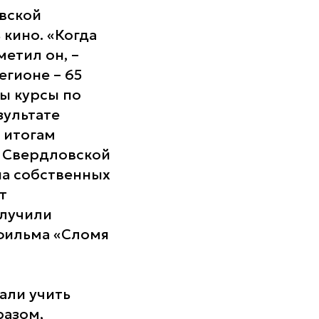
овской
 кино. «Когда
етил он, –
егионе – 65
ы курсы по
зультате
 итогам
х Свердловской
на собственных
т
олучили
 фильма «Сломя
али учить
разом,