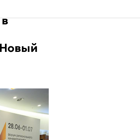
 в
«Новый