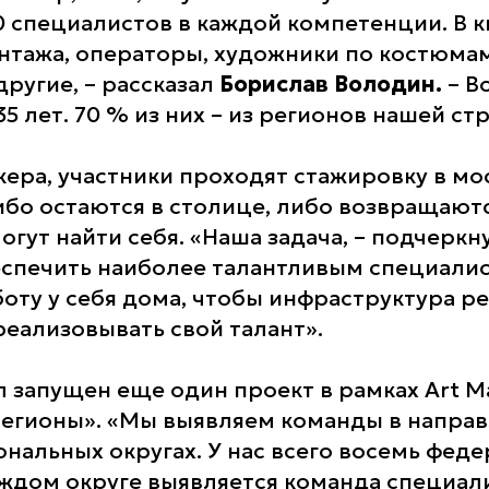
0 специалистов в каждой компетенции. В к
тажа, операторы, художники по костюмам,
другие, – рассказал
Борислав Володин.
– В
35 лет. 70 % из них – из регионов нашей ст
кера, участники проходят стажировку в мо
ибо остаются в столице, либо возвращаютс
могут найти себя. «Наша задача, – подчерк
беспечить наиболее талантливым специали
оту у себя дома, чтобы инфраструктура р
реализовывать свой талант».
л запущен еще один проект в рамках Art Ma
егионы». «Мы выявляем команды в направ
ональных округах. У нас всего восемь фед
аждом округе выявляется команда специали