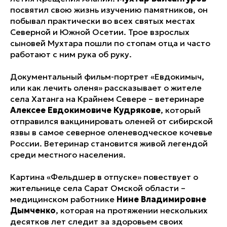
посвятил свою жизнь изучению памятников, он
побывал практически во всех святых местах
Северной и Южной Осетии. Трое взрослых
сыновей Мухтара пошли по стопам отца и часто
работают с ним рука об руку.
Документальный фильм-портрет «Евдокимыч,
или как лечить оленя» рассказывает о жителе
села Хатанга на Крайнем Севере – ветеринаре
Алексее Евдокимовиче Кудрякове
, который
отправился вакцинировать оленей от сибирской
язвы в самое северное оленеводческое кочевье
России. Ветеринар становится живой легендой
среди местного населения.
Картина «Фельдшер в отпуске» повествует о
жительнице села Сарат Омской области –
медицинском работнике
Нине Владимировне
Дымченко
, которая на протяжении нескольких
десятков лет следит за здоровьем своих