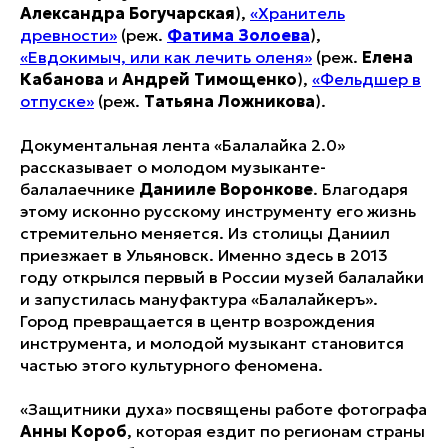
Александра Богучарская
),
«Хранитель
древности»
(реж.
Фатима Золоева
),
«Евдокимыч, или как лечить оленя»
(реж.
Елена
Кабанова
и
Андрей Тимощенко
),
«Фельдшер в
отпуске»
(реж.
Татьяна
Ложникова
).
Документальная лента «Балалайка 2.0»
рассказывает о молодом музыканте-
балалаечнике
Данииле Воронкове
. Благодаря
этому исконно русскому инструменту его жизнь
стремительно меняется. Из столицы Даниил
приезжает в Ульяновск. Именно здесь в 2013
году открылся первый в России музей балалайки
и запустилась мануфактура «Балалайкеръ».
Город превращается в центр возрождения
инструмента, и молодой музыкант становится
частью этого культурного феномена.
«Защитники духа» посвящены работе фотографа
Анны Короб
, которая ездит по регионам страны