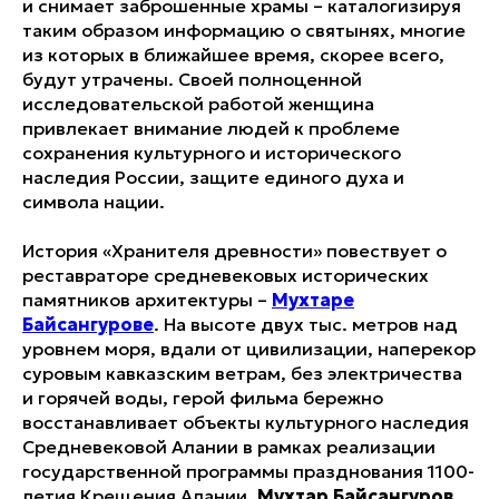
и снимает заброшенные храмы – каталогизируя
таким образом информацию о святынях, многие
из которых в ближайшее время, скорее всего,
будут утрачены. Своей полноценной
исследовательской работой женщина
привлекает внимание людей к проблеме
сохранения культурного и исторического
наследия России, защите единого духа и
символа нации.
История «Хранителя древности» повествует о
реставраторе средневековых исторических
памятников архитектуры –
Мухтаре
Байсангурове
. На высоте двух тыс. метров над
уровнем моря, вдали от цивилизации, наперекор
суровым кавказским ветрам, без электричества
и горячей воды, герой фильма бережно
восстанавливает объекты культурного наследия
Средневековой Алании в рамках реализации
государственной программы празднования 1100-
летия Крещения Алании.
Мухтар Байсангуров