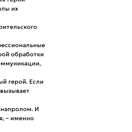
илы их
рительского
офессиональные
рой обработки
оммуникации,
й герой. Если
 вызывает
 напролом. И
я, – именно