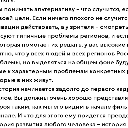
лять.
понимать альтернативу – что случится, ес
воей цели. Если ничего плохого не случится
вации действовать, а у зрителя – смотреть
суют типичные проблемы регионов, и есл
оторая помогает их решать, у вас высокие
ятно, что у всех людей и всех регионов Рос
блемы, но выделяться на общем фоне буду
е к характерным проблемам конкретных 
орые в них живут.
тория начинается задолго до первого кадр
лое. Вы должны очень хорошо представлят
роя таким, как мы его видим в начале филь
инале. И что для этого ему придется преод
ория развития любого человека – история 