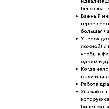
идеализаци
бессознате
Важный инс
героев ест
большая ча
У героя до
ложной) и 
чтобы к ф
одним и др
Когда чело
цели или о
Работа др
Уважайте с
которую са
билет може