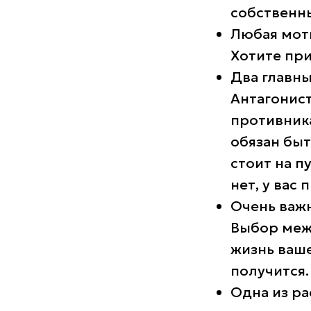
собственн
Любая мот
Хотите при
Два главны
Антагонист
противника
обязан быт
стоит на п
нет, у вас
Очень важ
Выбор межд
жизнь ваше
получится.
Одна из р