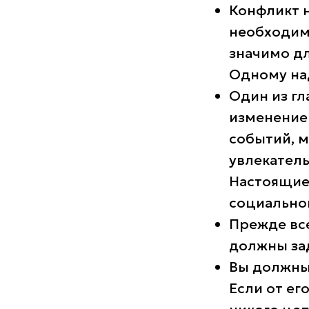
Конфликт 
необходимы
значимо дл
Одному над
Один из гл
изменение 
событий, м
увлекатель
Настоящие
социально
Прежде все
должны зад
Вы должны 
Если от ег