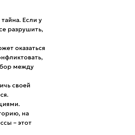
тайна. Если у
се разрушить,
ожет оказаться
онфликтовать,
ыбор между
тичь своей
ся.
циями.
торию, на
ссы – этот