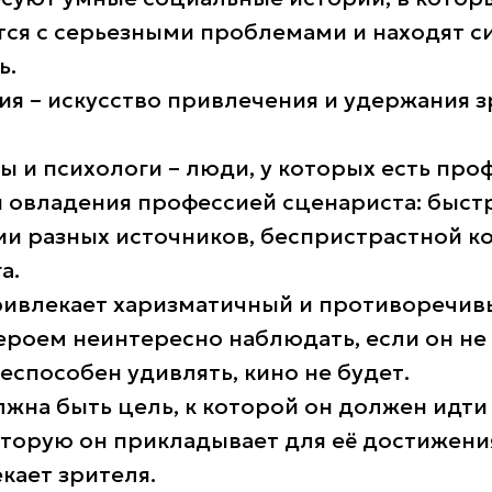
ся с серьезными проблемами и находят с
ь.
я – искусство привлечения и удержания з
 и психологи – люди, у которых есть пр
я овладения профессией сценариста: быст
и разных источников, беспристрастной к
а.
ривлекает харизматичный и противоречивы
ероем неинтересно наблюдать, если он не
еспособен удивлять, кино не будет.
лжна быть цель, к которой он должен идти
оторую он прикладывает для её достижени
кает зрителя.