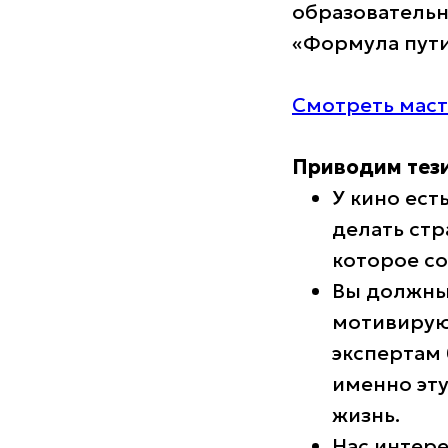
образовательн
«Формула пути
Смотреть маст
Приводим тез
У кино ест
делать стр
которое со
Вы должны 
мотивирующ
экспертам 
именно эту
жизнь.
Нас интере