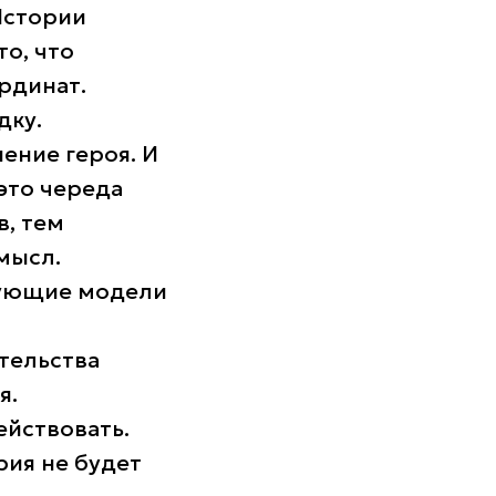
Истории
то, что
рдинат.
дку.
ение героя. И
это череда
в, тем
мысл.
рующие модели
тельства
я.
ействовать.
рия не будет