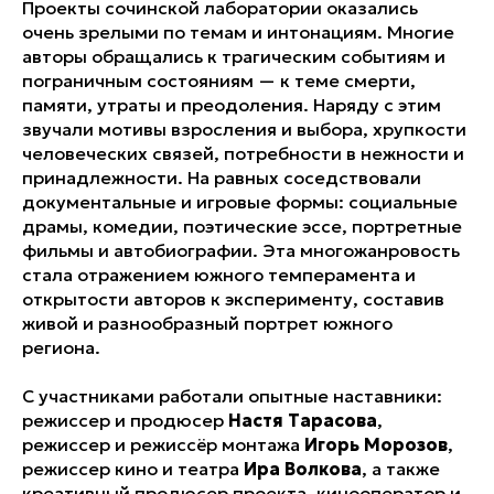
Проекты сочинской лаборатории оказались
очень зрелыми по темам и интонациям. Многие
авторы обращались к трагическим событиям и
пограничным состояниям — к теме смерти,
памяти, утраты и преодоления. Наряду с этим
звучали мотивы взросления и выбора, хрупкости
человеческих связей, потребности в нежности и
принадлежности. На равных соседствовали
документальные и игровые формы: социальные
драмы, комедии, поэтические эссе, портретные
фильмы и автобиографии. Эта многожанровость
стала отражением южного темперамента и
открытости авторов к эксперименту, составив
живой и разнообразный портрет южного
региона.
С участниками работали опытные наставники:
режиссер и продюсер
Настя Тарасова
,
режиссер и режиссёр монтажа
Игорь Морозов
,
режиссер кино и театра
Ира Волкова
, а также
креативный продюсер проекта, кинооператор и