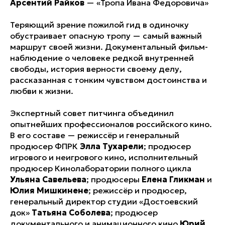
Арсентий Райков
—
«Тропа Ивана Федоровича»
Теряющий зрение пожилой гид в одиночку
обустраивает опасную тропу — самый важный
маршрут своей жизни. Документальный фильм-
наблюдение о человеке редкой внутренней
свободы, история верности своему делу,
рассказанная с тонким чувством достоинства и
любви к жизни.
Экспертный совет питчинга объединил
опытнейших профессионалов российского кино.
В его составе — режиссёр и генеральный
продюсер ФПРК
Элла Тухарели
; продюсер
игрового и неигрового кино, исполнительный
продюсер Кинолаборатории полного цикла
Ульяна Савельева
; продюсеры
Елена Гликман
и
Юлия Мишкинене
; режиссёр и продюсер,
генеральный директор студии «Достоевский
док»
Татьяна Соболева
; продюсер
документального и анимационного кино
Юрий