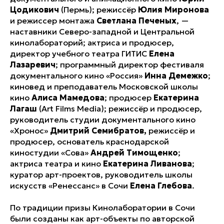
Цодикович
(Пермь); режиссёр
Юлия Миронова
и режиссер монтажа
Светлана Печеных
, —
наставники Северо-западной и Центральной
кинолабораторий; актриса и продюсер,
директор учебного театра ГИТИС
Елена
Лазаревич
; программный директор фестиваля
документального кино «Россия»
Инна Демежко
;
киновед и преподаватель Московской школы
кино
Алиса Мамедова
; продюсер
Екатерина
Лагаш
(Art Films Media); режиссёр и продюсер,
руководитель студии документального кино
«Хронос»
Дмитрий Семибратов,
режиссёр и
продюсер, основатель краснодарской
киностудии «Сова»
Андрей Тимощенко
;
актриса театра и кино
Екатерина Ливанова
;
куратор арт-проектов, руководитель школы
искусств «Ренессанс» в Сочи
Елена Глебова
.
По традиции призы Кинолаборатории в Сочи
были созданы как арт-объекты по авторской