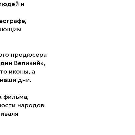
 людей и
еографе,
лающим
ного продюсера
дин Великий»,
о иконы, а
 наши дни.
х фильма,
ости народов
иваля