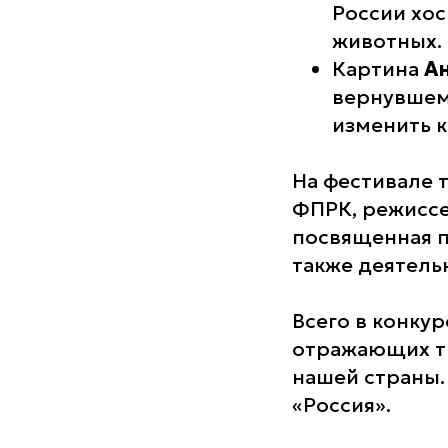
России хос
животных.
Картина
А
вернувшем
изменить к
На фестивале 
ФПРК, режисс
посвященная п
также деятель
Всего в конку
отражающих т
нашей страны.
«Россия».