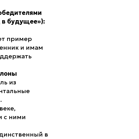
победителями
 в будущее»):
ет пример
енник и имам
оддержать
лоны
ль из
ентальные
.
веке,
и с ними
динственный в