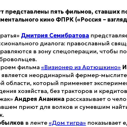
т представлены пять фильмов, ставших 
ментального кино ФПРК («Россия – взгляд
Братья»
Дмитрия Семибратова
представля
сионального диалога: православный свящ
правляются в зону спецоперации, чтобы п
бровольцев.
ероем фильма
«Визионер из Артюшкино»
И
является неординарный фермер-мыслите
ой области, который применяет эксперим
ения хозяйства, без тракторов и кредитов
жак»
Андрея Ананина
рассказывает о чело
авшем приют для волков и сумевшим найт
к.
обылков
в ленте
«Дом тигра»
показывает е