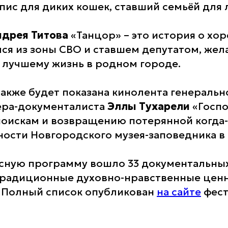
пис для диких кошек, ставший семьёй для
ндрея Титова
«Танцор» – это история о хор
ся из зоны СВО и ставшем депутатом, же
 лучшему жизнь в родном городе.
также будет показана кинолента генераль
ера-документалиста
Эллы Тухарели
«Госпо
оискам и возвращению потерянной когда-т
ности Новгородского музея-заповедника в
рсную программу вошло 33 документальны
радиционные духовно-нравственные ценн
 Полный список опубликован
на сайте
фест