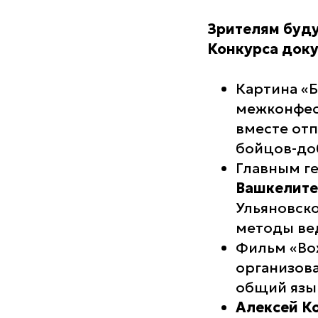
Зрителям буду
Конкурса доку
Картина «
межконфес
вместе от
бойцов-до
Главным г
Вашкелите
Ульяновск
методы вед
Фильм «Во
организов
общий язы
Алексей К