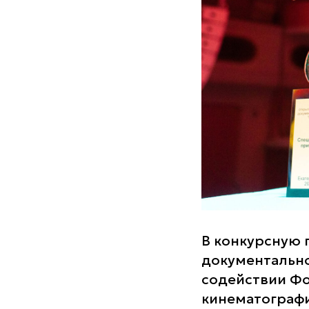
В конкурсную 
документально
содействии Фо
кинематографи