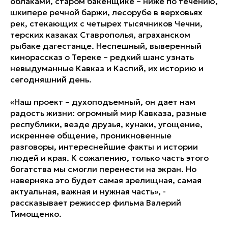
облаками, старом бакенщике – ниже по течению,
шкипере речной баржи, лесорубе в верховьях
рек, стекающих с четырех тысячников Чечни,
терских казаках Ставрополья, аграханском
рыбаке дагестанце. Неспешный, выверенный
кинорассказ о Тереке – редкий шанс узнать
невыдуманные Кавказ и Каспий, их историю и
сегодняшний день.
«Наш проект – духоподъемный, он дает нам
радость жизни: огромный мир Кавказа, разные
республики, везде друзья, кунаки, угощение,
искреннее общение, проникновенные
разговоры, интереснейшие факты и истории
людей и края. К сожалению, только часть этого
богатства мы смогли перенести на экран. Но
наверняка это будет самая зрелищная, самая
актуальная, важная и нужная часть», -
рассказывает режиссер фильма Валерий
Тимощенко.