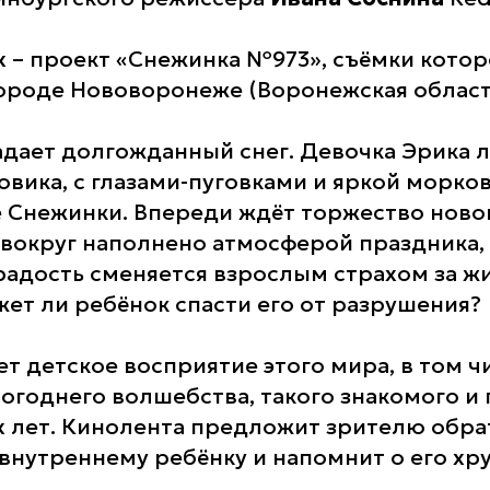
х – проект «Снежинка №973», съёмки котор
городе Нововоронеже (Воронежская област
адает долгожданный снег. Девочка Эрика 
овика, с глазами-пуговками и яркой морко
е Снежинки. Впереди ждёт торжество ново
ё вокруг наполнено атмосферой праздника,
 радость сменяется взрослым страхом за ж
жет ли ребёнок спасти его от разрушения?
т детское восприятие этого мира, в том ч
годнего волшебства, такого знакомого и 
х лет. Кинолента предложит зрителю обра
внутреннему ребёнку и напомнит о его хр