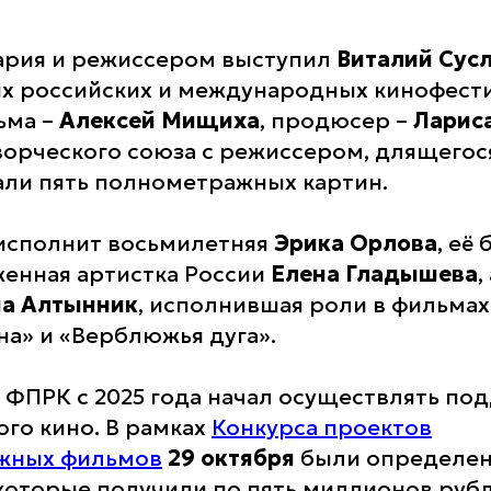
ария и режиссером выступил
Виталий Сус
х российских и международных кинофести
ьма –
Алексей Мищиха
, продюсер –
Ларис
ворческого союза с режиссером, длящегос
тали пять полнометражных картин.
исполнит восьмилетняя
Эрика Орлова
, её
женная артистка России
Елена Гладышева
,
на Алтынник
, исполнившая роли в фильма
на» и «Верблюжья дуга».
 ФПРК с 2025 года начал осуществлять по
ого кино. В рамках
Конкурса проектов
жных фильмов
29 октября
были определен
которые получили по пять миллионов рубл