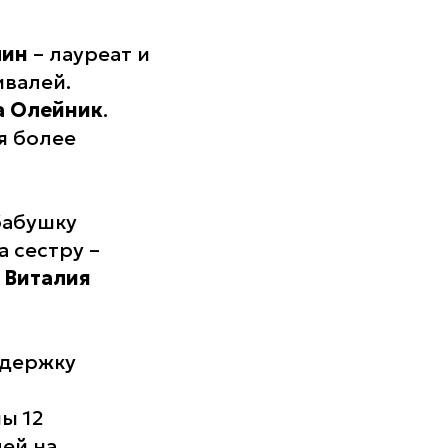
лин
– лауреат и
валей.
а Олейник
.
я более
 бабушку
 а сестру –
х
Виталия
ддержку
ы 12
ей на