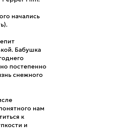
ого начались
ь).
лепит
вкой. Бабушка
годнего
 но постепенно
изнь снежного
исле
понятного нам
титься к
упкости и