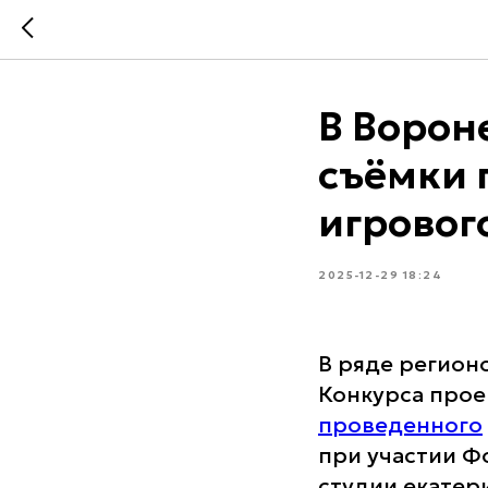
В Ворон
съёмки 
игровог
2025-12-29 18:24
В ряде регион
Конкурса прое
проведенного
при участии Ф
студии екатер