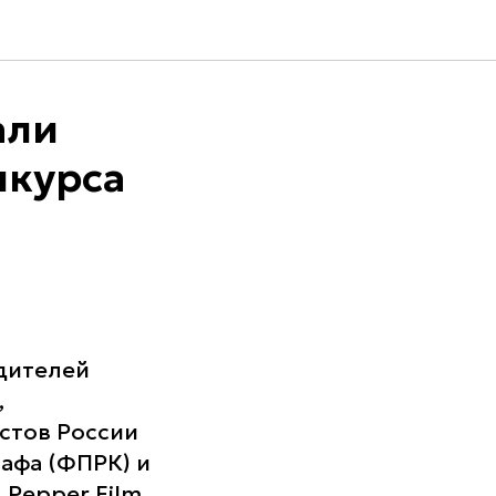
али
нкурса
дителей
,
стов России
афа (ФПРК) и
 Pepper Film.