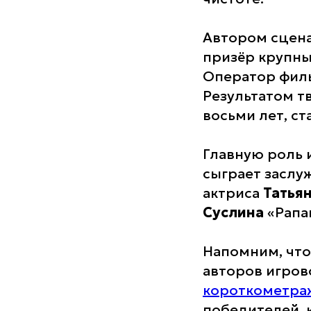
Автором сцен
призёр крупны
Оператор фил
Результатом т
восьми лет, с
Главную роль 
сыграет заслу
актриса
Татья
Суслина
«Рапа
Напомним, что
авторов игров
короткометра
победителей, 