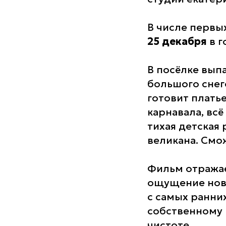
В числе первы
25 декабря
в 
В посёлке вып
большого снег
готовит плать
карнавала, вс
тихая детская
великана. Смо
Фильм отражае
ощущение ново
с самых ранни
собственному 
чистоте.