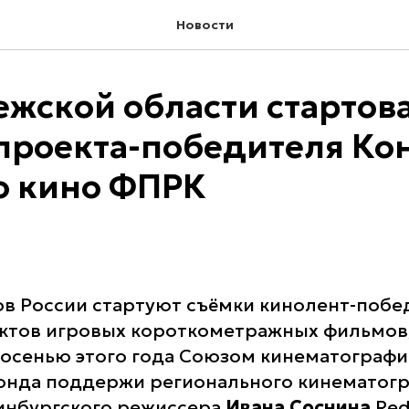
Новости
ежской области стартов
проекта-победителя Ко
о кино ФПРК
ов России стартуют съёмки кинолент-побе
ктов игровых короткометражных фильмов
осенью этого года Союзом кинематографи
онда поддержи регионального кинематогр
инбургского режиссера
Ивана Соснина
Red