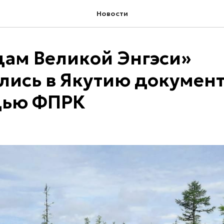
Новости
дам Великой Энгэси»
лись в Якутию докумен
щью ФПРК