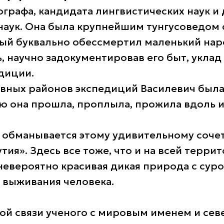
ографа, кандидата лингвистических наук и
наук. Она была крупнейшим тунгусоведом
ый буквально обессмертил маленький наро
ь, научно задокументировав его быт, уклад
адиции.
вных районов экспедиций Василевич был
ую она прошла, проплыла, прожила вдоль и
е обманывается этому удивительному соче
тия». Здесь все тоже, что и на всей терри
 невероятно красивая дикая природа с су
 выживания человека.
ой связи ученого с мировым именем и сев