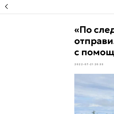
«По сле
отправи
с помо
2022-07-21 20:55