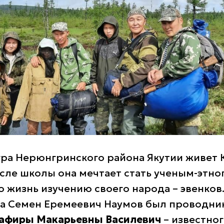
гра Нерюнгринского района Якутии живет 
сле школы она мечтает стать ученым-этно
 жизнь изучению своего народа – эвенков.
а Семен Еремеевич Наумов был проводни
афиры Макарьевны Василевич
– известног