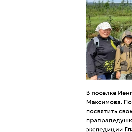
В поселке Иен
Максимова. По
посвятить свою
прапрадедушк
экспедиции
Гл