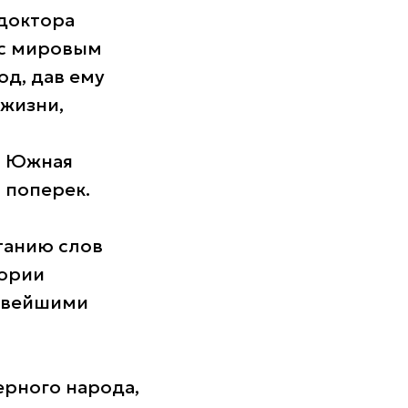
 доктора
 с мировым
д, дав ему
 жизни,
а Южная
 поперек.
танию слов
тории
ровейшими
ерного народа,