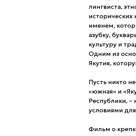
лингвиста, этн
исторических 
именем, котор
азубку, буквар
культуру и тр
Одним из осно
Якутия, котор
Пусть никто н
«южная» и «Яку
Республики, –
условиями для
Фильм о крепк