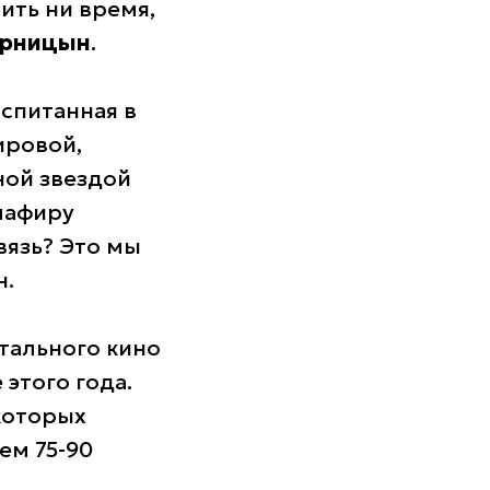
ить ни время,
орницын
.
оспитанная в
ировой,
ной звездой
лафиру
вязь? Это мы
н.
тального кино
 этого года.
которых
ем 75-90