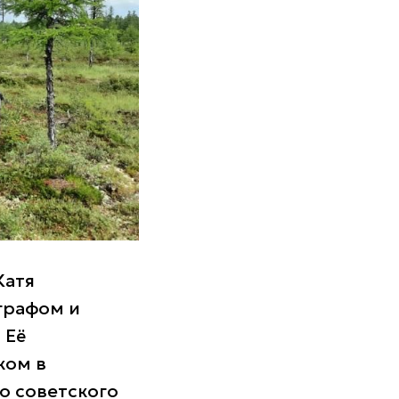
Катя
графом и
 Её
ком в
о советского