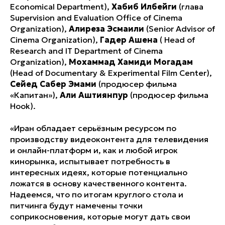
Economical Department),
Хабиб Илбейги
(глава
Supervision and Evaluation Office of Cinema
Organization),
Алиреза Эсмаили
(Senior Advisor of
Cinema Organization),
Гадер Ашена
( Head of
Research and IT Department of Cinema
Organization),
Мохаммад Хамиди Могадам
(Head of Documentary & Experimental Film Center),
Сейед Сабер Эмами
(продюсер фильма
«Капитан»),
Али Аштиянпур
(продюсер фильма
Hook).
«Иран обладает серьёзным ресурсом по
производству видеоконтента для телевидения
и онлайн-платформ и, как и любой игрок
кинорынка, испытывает потребность в
интересных идеях, которые потенциально
ложатся в основу качественного контента.
Надеемся, что по итогам круглого стола и
питчинга будут намечены точки
соприкосновения, которые могут дать свои