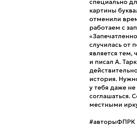
специально д
картины буква
отменили врем
работаем с за
«Запечатленное
случилась от 
является тем, 
и писал А. Тар
действительно
история. Нужн
у тебя даже не
соглашаться. 
местными ирку
#авторыФПРК 