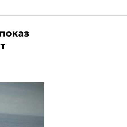
 показ
т