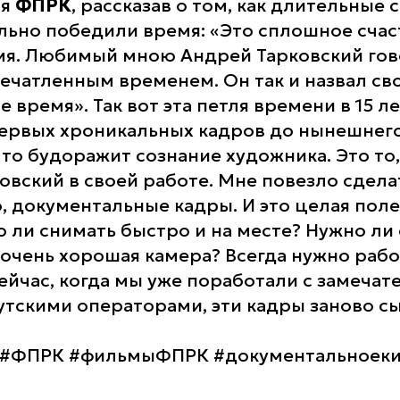
ля
ФПРК
, рассказав о том, как длительные 
льно победили время:
«Это сплошное счас
я. Любимый мною Андрей Тарковский гов
печатленным временем. Он так и назвал сво
 время». Так вот эта петля времени в 15 ле
первых хроникальных кадров до нынешнего
что будоражит сознание художника. Это то,
ковский в своей работе. Мне повезло сдела
, документальные кадры. И это целая пол
о ли снимать быстро и на месте? Нужно ли 
 очень хорошая камера? Всегда нужно рабо
Сейчас, когда мы уже поработали с замеча
тскими операторами, эти кадры заново с
#ФПРК #фильмыФПРК #документальноеки