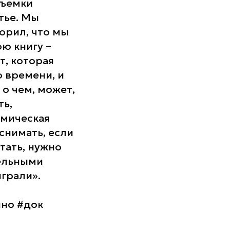
съемки
тье. Мы
орил, что мы
ю книгу –
т, которая
 времени, и
 о чем, может,
ть,
емическая
снимать, если
тать, нужно
тельными
ыграли»
.
но #док