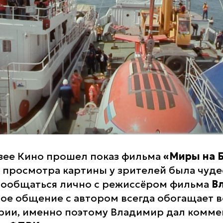
узее Кино прошел показ фильма
«Миры на Б
е просмотра картины у зрителей была чуде
пообщаться лично с режиссёром фильма
В
вое общение с автором всегда обогащает 
рии, именно поэтому Владимир дал комм