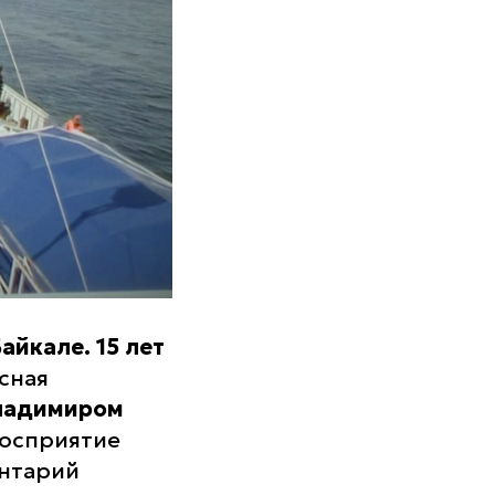
айкале. 15 лет
сная
ладимиром
восприятие
ентарий