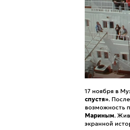
17 ноября в М
спустя»
. Посл
возможность 
Мариным
. Жи
экранной исто