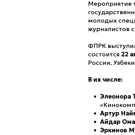
Мероприятие 
государственно
молодых специ
журналистов ст
ФПРК выступил
состоится
22 а
России, Узбеки
В их числе:
Элеонора 
«Кинокомпа
Артур Най
Айдар Ом
Эркинов М