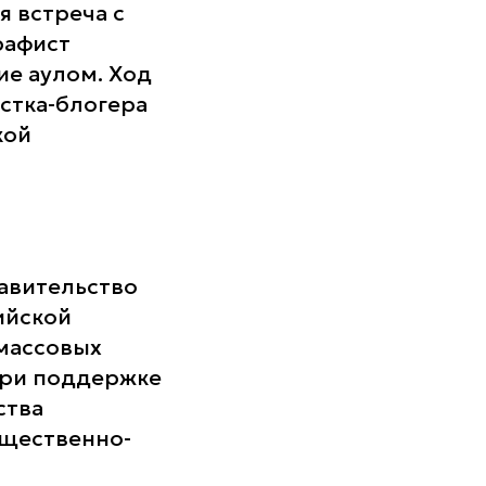
я встреча с
рафист
ие аулом. Ход
стка-блогера
кой
авительство
ийской
 массовых
при поддержке
ства
бщественно-