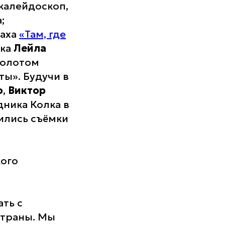
калейдоскоп,
;
наха
«Там, где
ка
Лейла
золотом
ты». Будучи в
о
,
Виктор
дника Колка в
ились съёмки
кого
ть с
страны. Мы