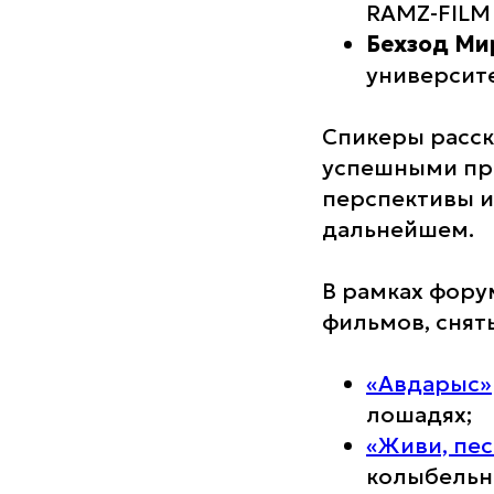
RAMZ-FILM 
Бехзод Ми
университе
Спикеры расск
успешными пр
перспективы и
дальнейшем.
В рамках фору
фильмов, снят
«Авдарыс»
лошадях;
«Живи, пес
колыбельны