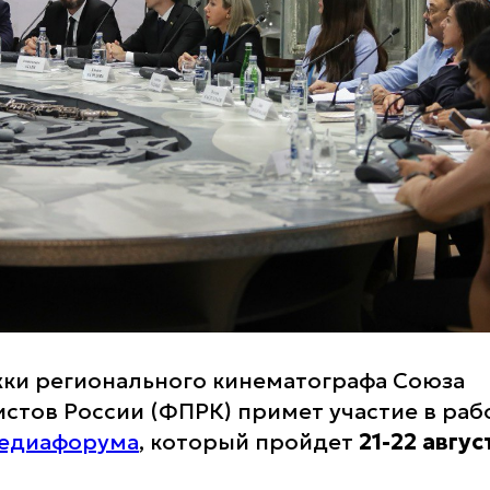
ки регионального кинематографа Союза
стов России (ФПРК) примет участие в ра
медиафорума
, который пройдет
21-22 авгус