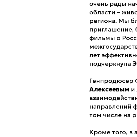
очень рады на
области – жив
региона. Мы б
приглашение, 
фильмы о Росси
межгосударств
лет эффективн
подчеркнула
Э
Генпродюсер
Алексеевым
и
взаимодействи
направлений ф
том числе на 
Кроме того, в