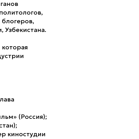
ганов
 политологов,
 блогеров,
, Узбекистана.
 которая
дустрии
лава
ьм» (Россия);
тан);
ер киностудии