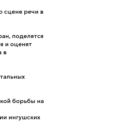
о сцене речи в
ран, поделятся
я и оценят
 в
нтальных
кой борьбы на
ии ингушских