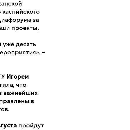
ханской
о каспийского
диафорума за
аши проекты,
 уже десять
ероприятия», –
ГУ
Игорем
тила, что
из важнейших
аправлены в
ов.
вгуста
пройдут