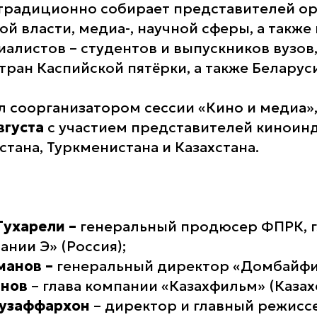
традиционно собирает представителей ор
й власти, медиа-, научной сферы, а также
алистов – студентов и выпускников вузов,
ран Каспийской пятёрки, а также Беларуси
 соорганизатором сессии «Кино и медиа»,
вгуста
с участием представителей киноин
стана, Туркменистана и Казахстана.
Тухарели –
генеральный продюсер ФПРК, г
нии Э» (Россия);
манов –
генеральный директор «Домбайфил
анов
– глава компании «Казахфильм» (Казахс
узаффархон
– директор и главный режисс