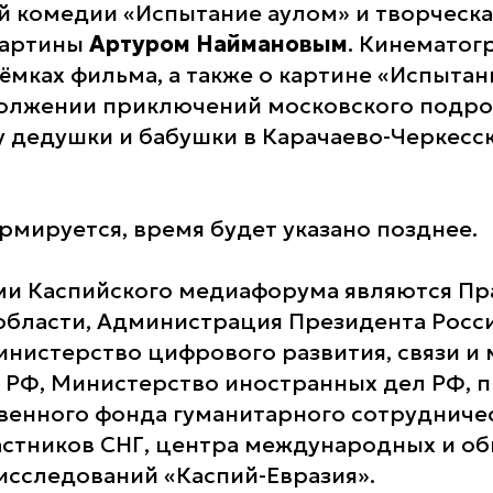
й комедии «Испытание аулом» и творческа
картины
Артуром Наймановым
. Кинематог
ёмках фильма, а также о картине «Испытан
олжении приключений московского подро
 у дедушки и бабушки в Карачаево-Черкесс
рмируется, время будет указано позднее.
и Каспийского медиафорума являются Пр
области, Администрация Президента Росс
нистерство цифрового развития, связи и
РФ, Министерство иностранных дел РФ, 
енного фонда гуманитарного сотрудниче
астников СНГ, центра международных и о
исследований «Каспий-Евразия».