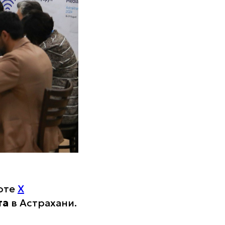
боте
Х
та
в Астрахани.