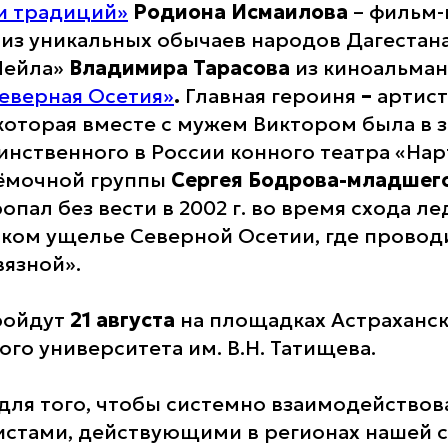
и традиций»
Родиона Исмаилова
– фильм-
из уникальных обычаев народов Дагестана
Лейла»
Владимира Тарасова
из киноальма
еверная Осетия»
.
Главная героиня
–
артист
 которая вместе с мужем Виктором была в 
инственного в России конного театра «Нар
ъёмочной группы
Сергея Бодрова-младшег
опал без вести в 2002 г. во время схода ле
ком ущелье Северной Осетии, где провод
язной».
ройдут
21 августа
на площадках Астраханс
го университета им. В.Н. Татищева.
для того, чтобы системно взаимодействова
стами, действующими в регионах нашей 