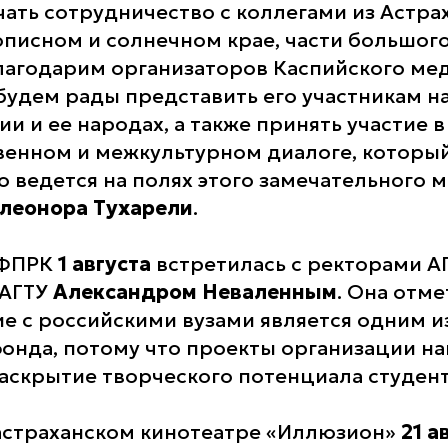
чать сотрудничество с коллегами из Астра
описном и солнечном крае, части большог
лагодарим организаторов Каспийского ме
будем рады представить его участникам н
и и ее народах, а также принять участие в
енном и межкультурном диалоге, который
о ведется на полях этого замечательного м
леонора Тухарели
.
 ФПРК
1 августа
встретилась с ректорами А
 АГТУ
Александром Неваленным
. Она отме
е с российскими вузами является одним 
онда, потому что проекты организации н
раскрытие творческого потенциала студент
 астраханском кинотеатре «Иллюзион»
21 а