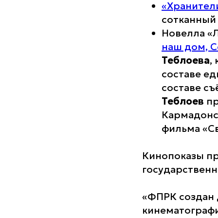
«Хранител
сотканный 
Новелла «
наш дом, С
Теблоева
,
составе ед
составе с
Теблоев
пр
Кармадонс
фильма «Св
Кинопоказы п
государственно
«ФПРК создан 
кинематографи