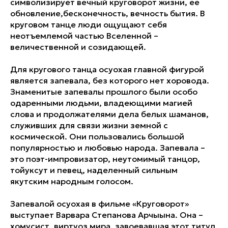
символизирует вечный круговорот жизни, ее
обновление,бесконечность, вечность бытия. В
круговом танце люди ощущают себя
неотъемлемой частью Вселенной –
величественной и созидающей.
Для кругового танца осуохая главной фигурой
является запевала, без которого нет хоровода.
Знаменитые запевалы прошлого были особо
одаренными людьми, владеющими магией
слова и продолжателями дела белых шаманов,
служивших для связи жизни земной с
космической. Они пользовались большой
популярностью и любовью народа. Запевала –
это поэт-импровизатор, неутомимый танцор,
тойуксут и певец, наделенный сильным
якутским народным голосом.
Запевалой осуохая в фильме «Круговорот»
выступает Варвара Степанова Арчыына. Она –
хомусист, виртуоз мира, завоевавшая этот титул